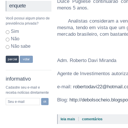
Dulce Pugliese continuarão c
enquete
menos 5 anos.
Você possui algum plano de
Analistas consideram a venda 
previdência privada?
mesma, tendo em vista que um gr
Sim
mercado brasileiro, com bastant
Não
Não sabe
Adm. Roberto Davi Miranda
Agente de Investimentos autori
informativo
e-mail:
robertodavi22@hotmail.
Cadastre seu e-mail e
receba notícias diretamente
Blog:
http://debolsocheio.blogsp
Seu e-mail
|
leia mais
comentários