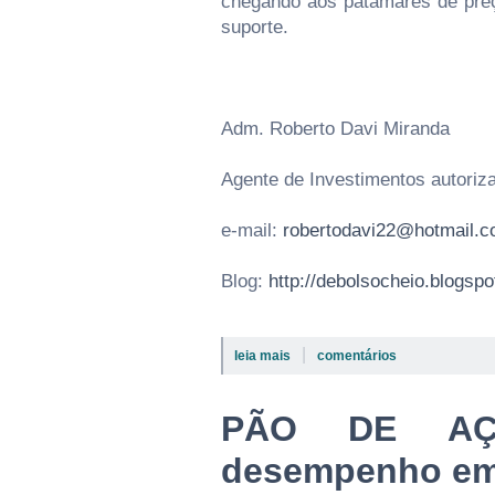
chegando aos patamares de pre
suporte.
Adm. Roberto Davi Miranda
Agente de Investimentos autori
e-mail:
robertodavi22@hotmail.
Blog:
http://debolsocheio.blogsp
|
leia mais
comentários
PÃO DE AÇ
desempenho em 