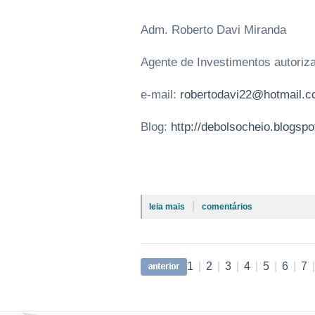
Adm. Roberto Davi Miranda
Agente de Investimentos autori
e-mail:
robertodavi22@hotmail.
Blog:
http://debolsocheio.blogsp
|
leia mais
comentários
1
|
2
|
3
|
4
|
5
|
6
|
7
|