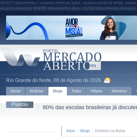
SELECT depoimentos.*,usuarios.nome as 'autor', usuarios.email as 'email', usua
usuarios.idusuario) WHERE (depoimentos.ativo > 0) AND (depoimentos.idusuari
Rio Grande do Norte, 08 de Agosto de 2026
Inicial
Notícias
Blogs
Fotos
Vídeos
Números
Plantão
80% das escolas brasileiras já discut
14:06
Início
/
Blogs
/
Dinheiro na Bolsa