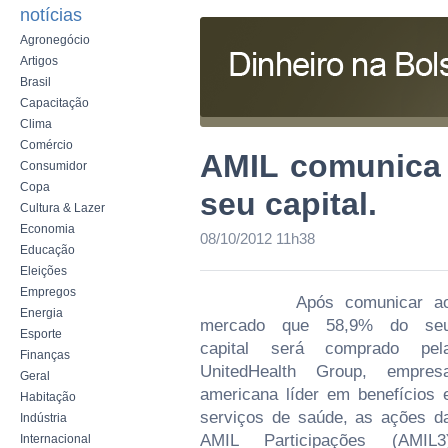
notícias
Agronegócio
Artigos
Brasil
Capacitação
Clima
Comércio
AMIL comunica 
Consumidor
Copa
seu capital.
Cultura & Lazer
Economia
08/10/2012 11h38
Educação
Eleições
Empregos
Após comunicar a
Energia
mercado que 58,9% do se
Esporte
capital será comprado pel
Finanças
UnitedHealth Group, empres
Geral
americana líder em benefícios 
Habitação
serviços de saúde, as ações d
Indústria
AMIL Participações (AMIL3
Internacional