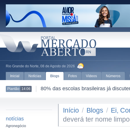
Rio Grande do Norte, 08 de Agosto de 2026
Inicial
Notícias
Blogs
Fotos
Vídeos
Números
80% das escolas brasileiras já discut
Plantão
14:06
Início
/
Blogs
/
Ei, Co
deverá ter nome lim
notícias
Agronegócio