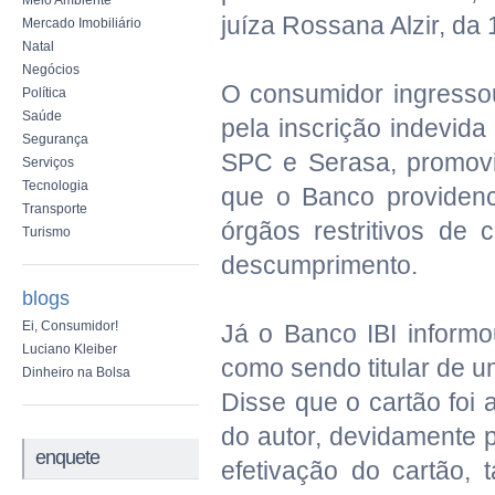
Meio Ambiente
juíza Rossana Alzir, da 
Mercado Imobiliário
Natal
Negócios
O consumidor ingressou
Política
Saúde
pela inscrição indevid
Segurança
SPC e Serasa, promovid
Serviços
Tecnologia
que o Banco providen
Transporte
órgãos restritivos de
Turismo
descumprimento.
blogs
Ei, Consumidor!
Já o Banco IBI informo
Luciano Kleiber
como sendo titular de u
Dinheiro na Bolsa
Disse que o cartão fo
do autor, devidamente 
enquete
efetivação do cartão, 