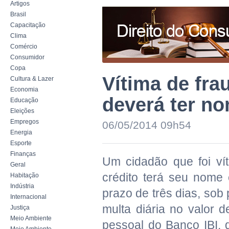
Artigos
Brasil
Capacitação
Clima
Comércio
Consumidor
Copa
Vítima de fra
Cultura & Lazer
Economia
deverá ter n
Educação
Eleições
Empregos
06/05/2014 09h54
Energia
Esporte
Finanças
Um cidadão que foi ví
Geral
crédito terá seu nome e
Habitação
Indústria
prazo de três dias, so
Internacional
multa diária no valor 
Justiça
Meio Ambiente
pessoal do Banco IBI, 