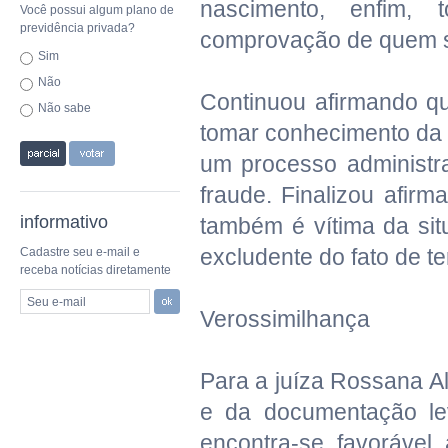
nascimento, enfim,
Você possui algum plano de
previdência privada?
comprovação de quem se
Sim
Não
Continuou afirmando q
Não sabe
tomar conhecimento da i
um processo administra
fraude. Finalizou afir
informativo
também é vítima da sit
excludente do fato de te
Cadastre seu e-mail e
receba notícias diretamente
Seu e-mail
Verossimilhança
Para a juíza Rossana Al
e da documentação le
encontra-se favorável