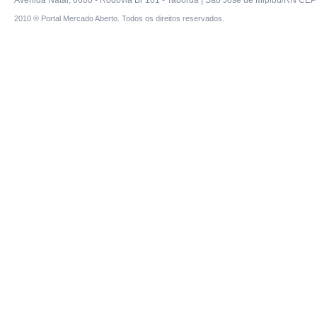
Avenida Natal, 6600 - Rodovia Br 101 - Taborda | São José de Mipibú/RN CEP 
2010 ® Portal Mercado Aberto. Todos os direitos reservados.