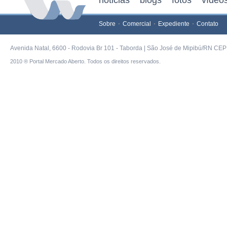
noticias
blogs
fotos
vídeo
Sobre
Comercial
Expediente
Contato
Avenida Natal, 6600 - Rodovia Br 101 - Taborda | São José de Mipibú/RN CEP 
2010 ® Portal Mercado Aberto. Todos os direitos reservados.