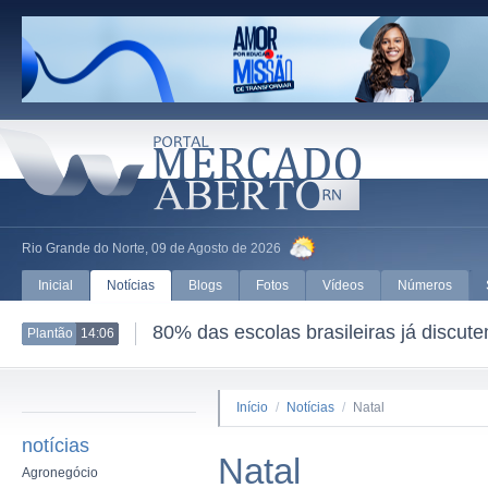
Rio Grande do Norte, 09 de Agosto de 2026
Inicial
Notícias
Blogs
Fotos
Vídeos
Números
80% das escolas brasileiras já discut
Plantão
14:06
Início
/
Notícias
/
Natal
notícias
Natal
Agronegócio