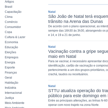
Artigos
Brasil
Capacitação
Natal
São João de Natal terá esquem
Clima
trânsito na Arena das Dunas
Comércio
De acordo com o plano operacional, as inter
Consumidor
sempre das 16h30 às 3h30, abrangendo os pe
Copa
e 14, e 19 a 21 de junho.
Cultura & Lazer
Economia
Natal
Educação
Vacinação contra a gripe segu
Eleições
maio em Natal
Empregos
Para se vacinar, é necessário apresentar do
Energia
identificação, cartão de vacinação e compro
Esporte
pertencimento a um dos grupos prioritários,
Finanças
crachá, laudos ou receituários.
Geral
Habitação
Natal
Indústria
STTU atualiza operação do tra
Internacional
público para este domingo em 
Justiça
Entre as principais alterações, as linhas N-
Meio Ambiente
operar com novo trajeto na zona Norte.