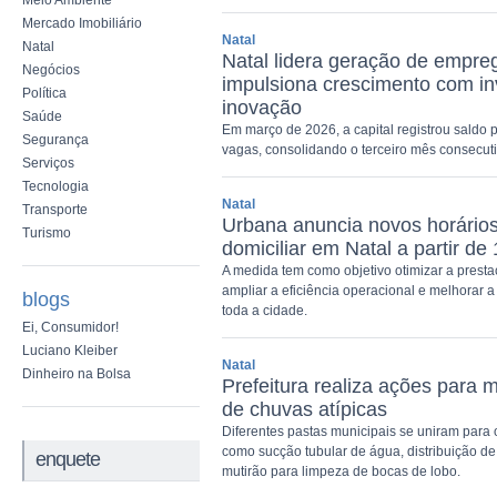
Meio Ambiente
Mercado Imobiliário
Natal
Natal
Natal lidera geração de empre
Negócios
impulsiona crescimento com in
Política
inovação
Saúde
Em março de 2026, a capital registrou saldo p
Segurança
vagas, consolidando o terceiro mês consecut
Serviços
Tecnologia
Natal
Transporte
Urbana anuncia novos horários
Turismo
domiciliar em Natal a partir de
A medida tem como objetivo otimizar a presta
ampliar a eficiência operacional e melhorar 
blogs
toda a cidade.
Ei, Consumidor!
Luciano Kleiber
Natal
Dinheiro na Bolsa
Prefeitura realiza ações para mi
de chuvas atípicas
Diferentes pastas municipais se uniram para o
como sucção tubular de água, distribuição de
enquete
mutirão para limpeza de bocas de lobo.