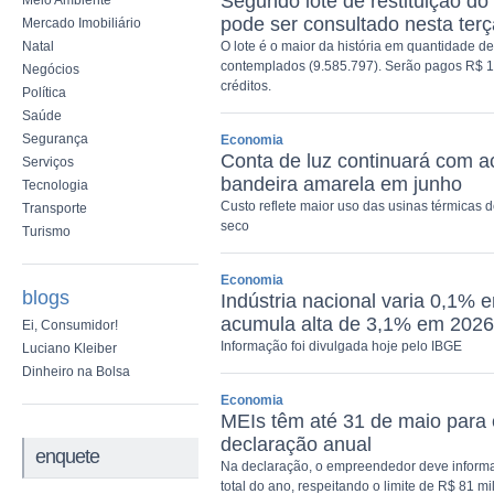
Segundo lote de restituição d
Meio Ambiente
pode ser consultado nesta terç
Mercado Imobiliário
Natal
O lote é o maior da história em quantidade de
contemplados (9.585.797). Serão pagos R$ 1
Negócios
créditos.
Política
Saúde
Segurança
Economia
Conta de luz continuará com a
Serviços
bandeira amarela em junho
Tecnologia
Custo reflete maior uso das usinas térmicas 
Transporte
seco
Turismo
Economia
blogs
Indústria nacional varia 0,1%
acumula alta de 3,1% em 2026
Ei, Consumidor!
Informação foi divulgada hoje pelo IBGE
Luciano Kleiber
Dinheiro na Bolsa
Economia
MEIs têm até 31 de maio para 
declaração anual
enquete
Na declaração, o empreendedor deve informar
total do ano, respeitando o limite de R$ 81 mi