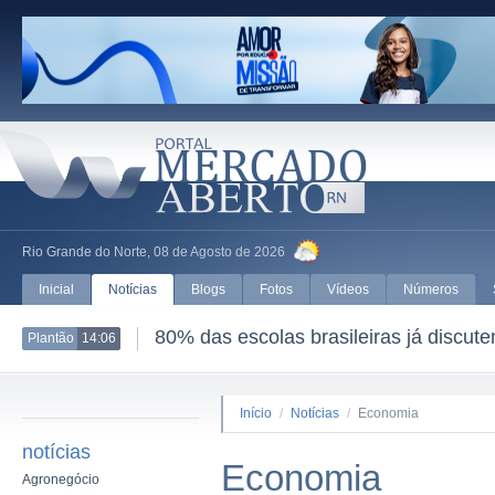
Rio Grande do Norte, 08 de Agosto de 2026
Inicial
Notícias
Blogs
Fotos
Vídeos
Números
80% das escolas brasileiras já discut
Plantão
14:06
Início
/
Notícias
/
Economia
notícias
Economia
Agronegócio