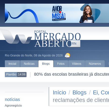
Rio Grande do Norte, 08 de Agosto de 2026
Inicial
Notícias
Blogs
Fotos
Vídeos
Números
80% das escolas brasileiras já discut
Plantão
14:06
Início
/
Blogs
/
Ei, Co
reclamações de client
notícias
Agronegócio