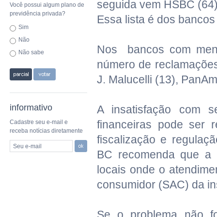
seguida vem HSBC (64), 
Você possui algum plano de
previdência privada?
Essa lista é dos bancos
Sim
Não
Nos bancos com menos
Não sabe
número de reclamações
J. Malucelli (13), PanAm
informativo
A insatisfação com se
financeiras pode ser
Cadastre seu e-mail e
receba notícias diretamente
fiscalização e regulaç
Seu e-mail
BC recomenda que a re
locais onde o atendime
consumidor (SAC) da inst
Se o problema não fo