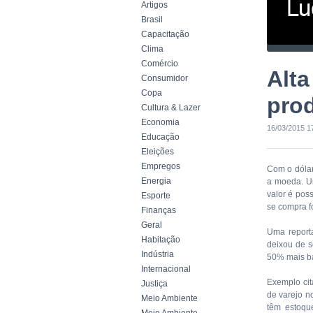
Artigos
Brasil
Capacitação
Clima
Comércio
Alta
Consumidor
Copa
pro
Cultura & Lazer
Economia
16/03/2015 1
Educação
Eleições
Empregos
Com o dólar
Energia
a moeda. Um
valor é pos
Esporte
se compra 
Finanças
Geral
Uma report
Habitação
deixou de s
Indústria
50% mais ba
Internacional
Exemplo cit
Justiça
de varejo n
Meio Ambiente
têm estoqu