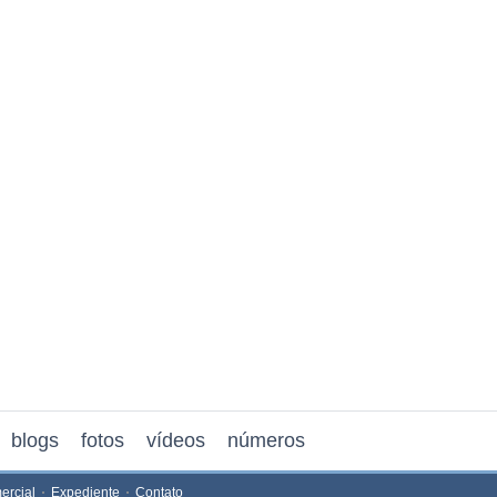
blogs
fotos
vídeos
números
ercial
Expediente
Contato