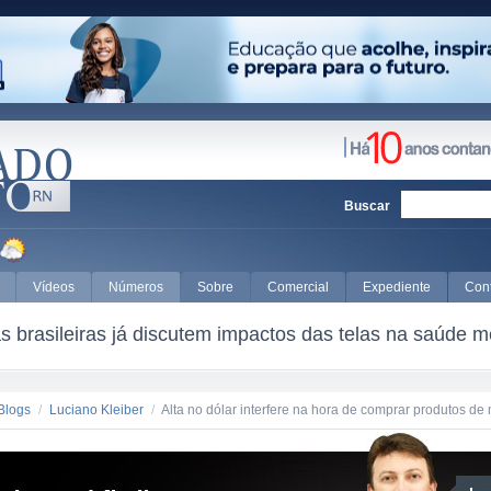
Buscar
Vídeos
Números
Sobre
Comercial
Expediente
Con
 brasileiras já discutem impactos das telas na saúde m
Blogs
/
Luciano Kleiber
/
Alta no dólar interfere na hora de comprar produtos 