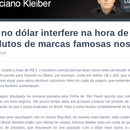
 no dólar interfere na hora d
dutos de marcas famosas no
7h30
 cotado a mais de R$ 3, o brasileiro precisa pensar duas vezes antes de decidir vi
 pacote para Orlando ou Miami, por exemplo, custa em média U$ 1.200, que e
sível viajar para vários destinos nacionais. Além do custo da viagem, que evident
fora também aumentaram.
agem divulgada na semana passada pela Folha de São Paulo aponta que comp
er um bom negócio. Até pouco tempo atrás era possível comprar um produto d
rato do que o preço praticado no Brasil. Hoje a coisa mudou completamente de fi
ado pela reportagem são os óculos Ray-Ban, do modelo mais barato, está custa
o Brasil também estão com ofertas de uísque Johnnie Walker mais em conta do que 
es de produtos, que trouxeram no ano passado com o dólar mais baixo, e