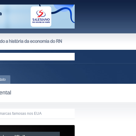
tato
ental
de marcas famosas nos EUA