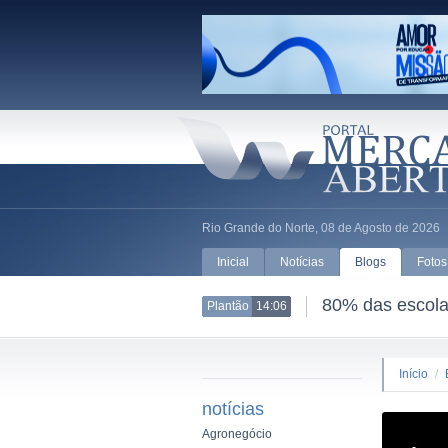
Rio Grande do Norte, 08 de Agosto de 2026
Inicial
Notícias
Blogs
Fotos
80% das escolas
Plantão
14:06
Início
/
notícias
Agronegócio