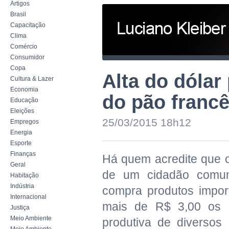
Artigos
Brasil
Capacitação
Clima
Comércio
Consumidor
Copa
Alta do dólar
Cultura & Lazer
Economia
do pão franc
Educação
Eleições
25/03/2015 18h12
Empregos
Energia
Esporte
Finanças
Há quem acredite que o 
Geral
de um cidadão comum,
Habitação
Indústria
compra produtos impo
Internacional
mais de R$ 3,00 os i
Justiça
Meio Ambiente
produtiva de diverso