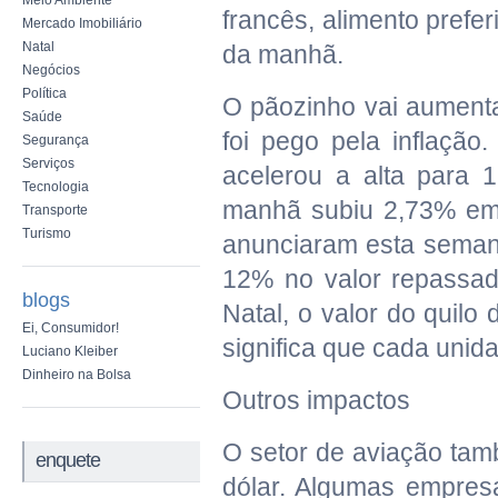
Meio Ambiente
francês, alimento prefe
Mercado Imobiliário
Natal
da manhã.
Negócios
Política
O pãozinho vai aumenta
Saúde
foi pego pela inflação
Segurança
Serviços
acelerou a alta para 
Tecnologia
manhã subiu 2,73% em f
Transporte
Turismo
anunciaram esta seman
12% no valor repassad
blogs
Natal, o valor do quilo
Ei, Consumidor!
significa que cada unid
Luciano Kleiber
Dinheiro na Bolsa
Outros impactos
O setor de aviação tam
enquete
dólar. Algumas empres