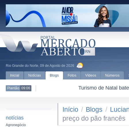
Rio Grande do Norte, 09 de Agosto de 2026
Inicial
Notícias
Blogs
Fotos
Vídeos
Números
Turismo de Natal bate recorde com
Plantão
09:06
2026
Início
/
Blogs
/
Lucian
preço do pão francês
notícias
Agronegócio