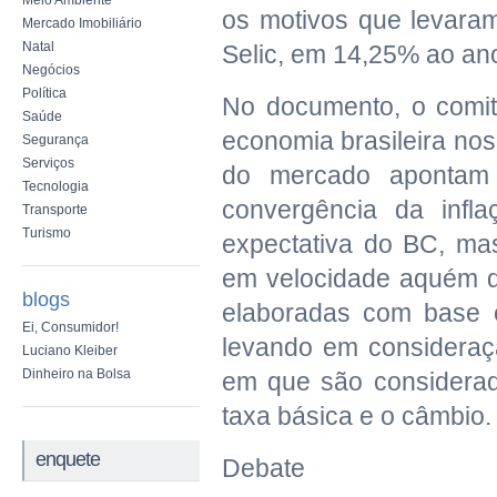
Meio Ambiente
os motivos que levaram
Mercado Imobiliário
Natal
Selic, em 14,25% ao an
Negócios
Política
No documento, o comit
Saúde
economia brasileira no
Segurança
Serviços
do mercado apontam 
Tecnologia
convergência da inf
Transporte
Turismo
expectativa do BC, ma
em velocidade aquém d
blogs
elaboradas com base e
Ei, Consumidor!
levando em consideraçã
Luciano Kleiber
Dinheiro na Bolsa
em que são considerada
taxa básica e o câmbio.
enquete
Debate