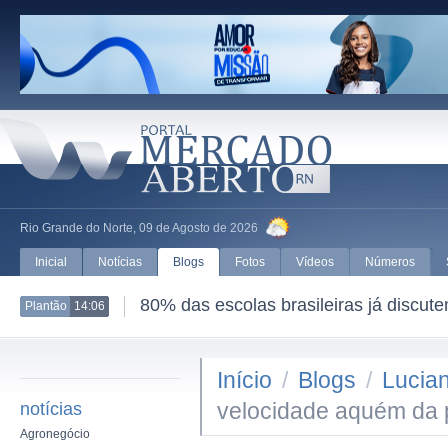
Rio Grande do Norte, 09 de Agosto de 2026
Inicial
Notícias
Blogs
Fotos
Vídeos
Números
80% das escolas brasileiras já discut
Plantão
14:06
Início
/
Blogs
/
Lucian
velocidade aquém da 
notícias
Agronegócio