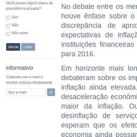
Você possui algum plano de
No debate entre os me
previdência privada?
houve ênfase sobre o
Sim
discrepância de apr
Não
Não sabe
expectativas de infla
instituições financeir
para 2016.
Em horizonte mais l
informativo
debateram sobre os im
Cadastre seu e-mail e
receba notícias diretamente
inflação ainda elevad
Seu e-mail
desaceleração econômi
maior da inflação. 
desinflação de servi
esperam que os efeito
economia ainda possam