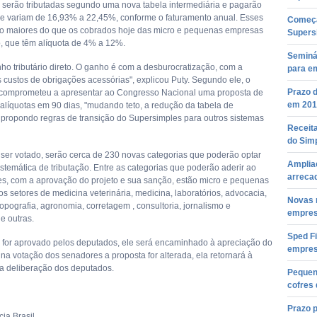
 serão tributadas segundo uma nova tabela intermediária e pagarão
e variam de 16,93% a 22,45%, conforme o faturamento anual. Esses
Começa
o maiores do que os cobrados hoje das micro e pequenas empresas
Supers
, que têm alíquota de 4% a 12%.
Seminá
ho tributário direto. O ganho é com a desburocratização, com a
para e
 custos de obrigações acessórias", explicou Puty. Segundo ele, o
Prazo 
comprometeu a apresentar ao Congresso Nacional uma proposta de
em 2016
 alíquotas em 90 dias, "mudando teto, a redução da tabela de
e propondo regras de transição do Supersimples para outros sistemas
Receita
do Sim
a ser votado, serão cerca de 230 novas categorias que poderão optar
Amplia
stemática de tributação. Entre as categorias que poderão aderir ao
arreca
s, com a aprovação do projeto e sua sanção, estão micro e pequenas
s setores de medicina veterinária, medicina, laboratórios, advocacia,
Novas 
topografia, agronomia, corretagem , consultoria, jornalismo e
empres
e outras.
Sped Fi
o for aprovado pelos deputados, ele será encaminhado à apreciação do
empres
na votação dos senadores a proposta for alterada, ela retornará à
 deliberação dos deputados.
Pequen
cofres
Prazo 
ia Brasil