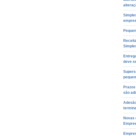
alteraç
Simple
empres
Pequen
Receita
Simple
Entreg
deve se
Supers
pequen
Prazos
são ad
Adesão
termina
Novas 
Empree
Empres