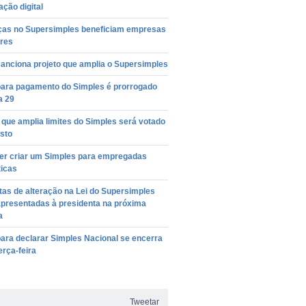
ação digital
as no Supersimples beneficiam empresas
ares
anciona projeto que amplia o Supersimples
para pagamento do Simples é prorrogado
a 29
 que amplia limites do Simples será votado
sto
uer criar um Simples para empregadas
icas
as de alteração na Lei do Supersimples
apresentadas à presidenta na próxima
a
ara declarar Simples Nacional se encerra
erça-feira
Tweetar