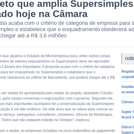
jeto que amplia Supersimples
ado hoje na Câmara
sta acaba com o critério de categoria de empresa para
mples e estabelece que o enquadramento obedecerá ao c
chegar até a R$ 3,6 milhões
ei que atualiza o Estatuto da Microempresa para, entre outras coisas,
notí
úmero de setores enquadrados no Supersimples deve ser aprovado
la Câmara dos Deputados. A proposta acaba com o critério de categoria
Regula
para ser enquadrado no Supersimples e estabelece que o
segund
to obedecerá ao critério de faturamento, que poderá chegar até a R$
Amplia
econom
 ser votada foi apresentada pelo relator do projeto, deputado Cláudio
), após muitas conversas e negociações com o governo. Segundo ele,
Câmara
os mais importantes acordados foi a universalização do Supersimples.
ização é um fato histórico. Há sete anos que se lutava para colocar as
Super S
e serviço: advogados, consultores, corretores, clínicas de fisioterapia,
ficará 
s. Todos que não estavam estarão no Simples", explicou.
Diário 
om o relator, as empresas incluídas na nova sistemática de pagamento
Supers