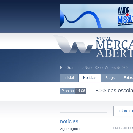
Rio Grande do Norte, 08 de Agosto de 2026
Inicial
Notícias
Blogs
Fotos
80% das escolas
Plantão
14:06
Início
/
notícias
06/05/2014 0
Agronegócio