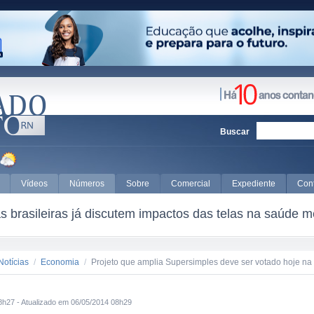
Buscar
Vídeos
Números
Sobre
Comercial
Expediente
Con
 brasileiras já discutem impactos das telas na saúde m
Notícias
/
Economia
/
Projeto que amplia Supersimples deve ser votado hoje n
8h27 - Atualizado em 06/05/2014 08h29