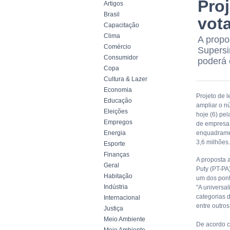
Pro
Artigos
Brasil
vot
Capacitação
Clima
A propo
Comércio
Supersi
Consumidor
poderá 
Copa
Cultura & Lazer
Economia
Projeto de l
Educação
ampliar o n
Eleições
hoje (6) pe
Empregos
de empresa 
Energia
enquadramen
3,6 milhões.
Esporte
Finanças
A proposta a
Geral
Puty (PT-PA
Habitação
um dos pont
Indústria
"A universal
categorias d
Internacional
entre outro
Justiça
Meio Ambiente
De acordo c