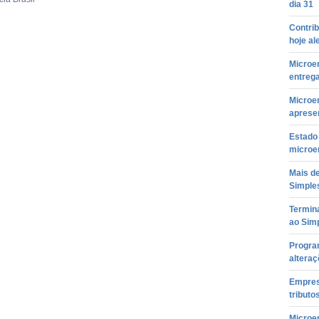
dia 31
Contrib
hoje al
Microe
entreg
Microe
aprese
Estado 
microe
Mais d
Simple
Termina
ao Sim
Progra
altera
Empres
tributo
Microem