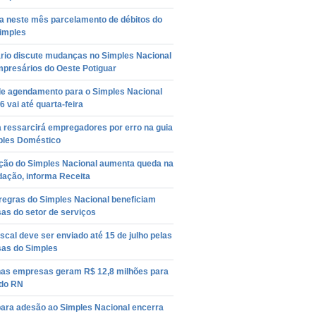
 neste mês parcelamento de débitos do
imples
rio discute mudanças no Simples Nacional
mpresários do Oeste Potiguar
de agendamento para o Simples Nacional
 vai até quarta-feira
 ressarcirá empregadores por erro na guia
ples Doméstico
ção do Simples Nacional aumenta queda na
dação, informa Receita
regras do Simples Nacional beneficiam
as do setor de serviços
scal deve ser enviado até 15 de julho pelas
as do Simples
as empresas geram R$ 12,8 milhões para
 do RN
para adesão ao Simples Nacional encerra