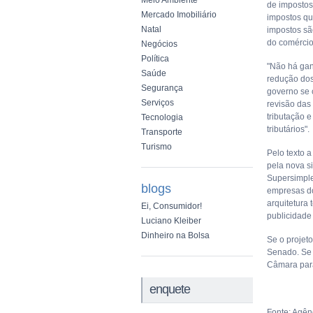
Meio Ambiente
de impostos
Mercado Imobiliário
impostos qu
Natal
impostos sã
do comércio
Negócios
Política
"Não há gan
Saúde
redução dos
Segurança
governo se 
Serviços
revisão das
tributação 
Tecnologia
tributários".
Transporte
Turismo
Pelo texto 
pela nova si
Supersimple
blogs
empresas do
arquitetura 
Ei, Consumidor!
publicidade 
Luciano Kleiber
Dinheiro na Bolsa
Se o projet
Senado. Se 
Câmara para
enquete
Fonte: Agênc