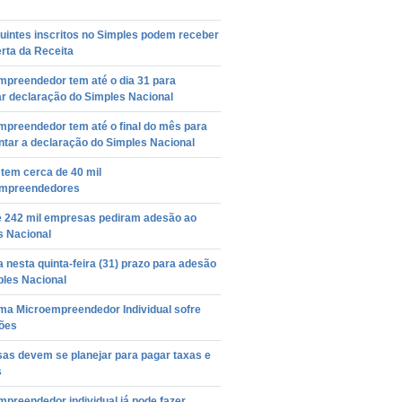
uintes inscritos no Simples podem receber
erta da Receita
mpreendedor tem até o dia 31 para
ar declaração do Simples Nacional
mpreendedor tem até o final do mês para
ntar a declaração do Simples Nacional
tem cerca de 40 mil
mpreendedores
e 242 mil empresas pediram adesão ao
s Nacional
 nesta quinta-feira (31) prazo para adesão
ples Nacional
ma Microempreendedor Individual sofre
ções
as devem se planejar para pagar taxas e
s
preendedor individual já pode fazer