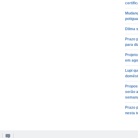
certific
Mudanç
potigu
Dilma s
Prazo 
para di
Projeto
em ago
Lupi q
domést
Propost
serão 
seman
Prazo p
nesta t