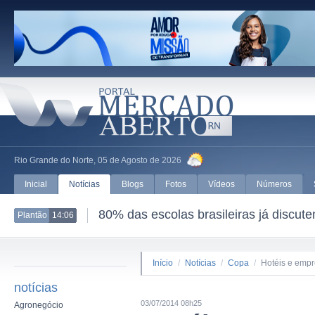
Rio Grande do Norte, 05 de Agosto de 2026
Inicial
Notícias
Blogs
Fotos
Vídeos
Números
80% das escolas brasileiras já discut
Plantão
14:06
Início
/
Notícias
/
Copa
/
Hotéis e emp
notícias
03/07/2014 08h25
Agronegócio