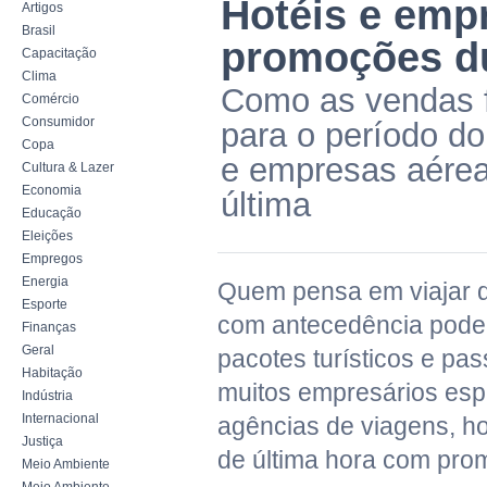
Hotéis e emp
Artigos
Brasil
promoções d
Capacitação
Clima
Como as vendas f
Comércio
Consumidor
para o período do
Copa
e empresas aéreas
Cultura & Lazer
Economia
última
Educação
Eleições
Empregos
Energia
Quem pensa em viajar d
Esporte
com antecedência pode 
Finanças
Geral
pacotes turísticos e p
Habitação
muitos empresários es
Indústria
Internacional
agências de viagens, ho
Justiça
de última hora com pro
Meio Ambiente