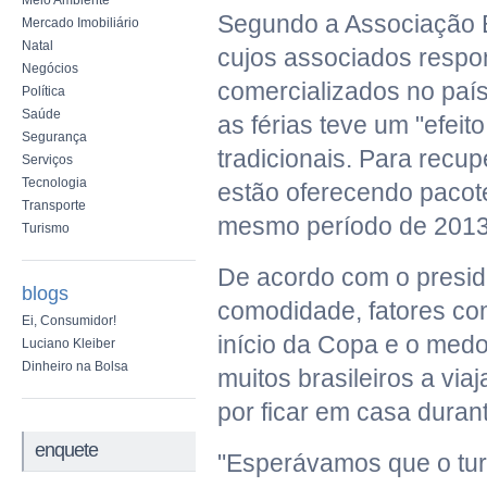
Meio Ambiente
Segundo a Associação B
Mercado Imobiliário
Natal
cujos associados respo
Negócios
comercializados no país
Política
Saúde
as férias teve um "efeit
Segurança
tradicionais. Para recup
Serviços
Tecnologia
estão oferecendo pacot
Transporte
mesmo período de 2013
Turismo
De acordo com o presid
blogs
comodidade, fatores co
Ei, Consumidor!
início da Copa e o med
Luciano Kleiber
Dinheiro na Bolsa
muitos brasileiros a vi
por ficar em casa durant
enquete
"Esperávamos que o turi