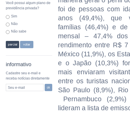
maneira geral o perfil d
Você possui algum plano de
foi de pessoas com id
previdência privada?
Sim
anos (49,4%), que 
Não
famílias (46,4%) e de 
Não sabe
mensal – 47,4% dos 
rendimento entre R$ 7
México (11,9%), os Est
e o Japão (10,3%) fo
informativo
mais enviaram visitan
Cadastre seu e-mail e
receba notícias diretamente
entre os turistas nacio
Seu e-mail
São Paulo (8,9%), Rio
Pernambuco (2,9%) 
lideram a lista de emiss