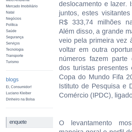
Meio Ambiente
deslocamento e lazer. I
Mercado Imobiliário
juntos, estes visitante
Natal
Negócios
R$ 333,74 milhões n
Política
Além disso, a grande ma
Saúde
Segurança
veio pela primeira vez 
Serviços
voltar em outra oport
Tecnologia
Transporte
números fazem parte d
Turismo
dos turistas presentes
Copa do Mundo Fifa 20
blogs
Istituto de Pesquisa e
Ei, Consumidor!
Luciano Kleiber
Comércio (IPDC), ligad
Dinheiro na Bolsa
enquete
O levantamento mo