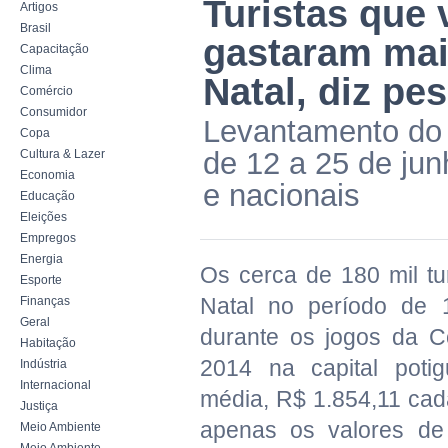
Turistas que
Artigos
Brasil
gastaram mai
Capacitação
Clima
Natal, diz p
Comércio
Consumidor
Levantamento do I
Copa
de 12 a 25 de jun
Cultura & Lazer
Economia
e nacionais
Educação
Eleições
Empregos
Energia
Os cerca de 180 mil tur
Esporte
Natal no período de 
Finanças
Geral
durante os jogos da 
Habitação
2014 na capital poti
Indústria
Internacional
média, R$ 1.854,11 ca
Justiça
apenas os valores de 
Meio Ambiente