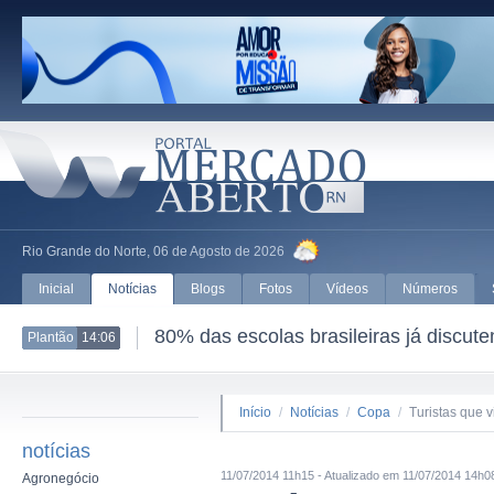
Rio Grande do Norte, 06 de Agosto de 2026
Inicial
Notícias
Blogs
Fotos
Vídeos
Números
80% das escolas brasileiras já discut
Plantão
14:06
Início
/
Notícias
/
Copa
/
Turistas que 
notícias
11/07/2014 11h15 - Atualizado em 11/07/2014 14h0
Agronegócio