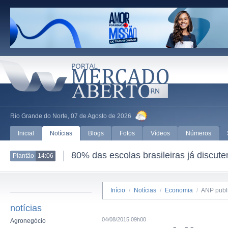
Rio Grande do Norte, 07 de Agosto de 2026
Inicial
Notícias
Blogs
Fotos
Vídeos
Números
80% das escolas brasileiras já discut
Plantão
14:06
Início
/
Notícias
/
Economia
/
ANP publi
notícias
04/08/2015 09h00
Agronegócio