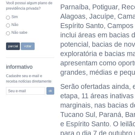
Você possui algum plano de
Parnaíba, Potiguar, Re
previdência privada?
Alagoas, Jacuípe, Cam
Sim
Espírito Santo, Campos 
Não
Não sabe
inclui áreas em bacias 
potencial, bacias de nov
exploratória e bacias m
apresentam como oport
informativo
grandes, médias e peq
Cadastre seu e-mail e
receba notícias diretamente
Serão ofertadas ainda
Seu e-mail
etapa, 11 áreas inativ
marginais, nas bacias 
Tucano Sul, Paraná, Bar
e Espírito Santo. O leil
para o dia 7 de outubro