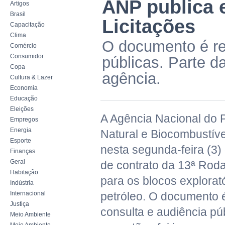
ANP publica e
Artigos
Brasil
Licitações
Capacitação
Clima
O documento é re
Comércio
Consumidor
públicas. Parte d
Copa
agência.
Cultura & Lazer
Economia
Educação
Eleições
A Agência Nacional do 
Empregos
Energia
Natural e Biocombustíve
Esporte
nesta segunda-feira (3)
Finanças
Geral
de contrato da 13ª Roda
Habitação
para os blocos explorat
Indústria
Internacional
petróleo. O documento é
Justiça
consulta e audiência pú
Meio Ambiente