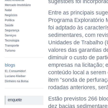
sugestões foi incorpora
Meio Ambiente
Mercado Imobiliário
Natal
Entre as principais suge
Negócios
Programa Exploratório 
Política
Saúde
foi adptado às caracterí
Segurança
sedimentares, com revi
Serviços
Tecnologia
Unidades de Trabalho (
Transporte
valores das garantias de
Turismo
diminuir o custo de part
empresas na licitação; 
blogs
conteúdo local a serem 
Ei, Consumidor!
Luciano Kleiber
item “sonda de perfura
Dinheiro na Bolsa
rodadas anteriores, se
Estão previstos 266 blo
enquete
dez bacias sedimentar