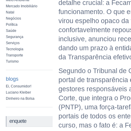
Meio Ambiente
detalhe crucial: a Feca
Mercado Imobiliário
funcionamento. O que er
Natal
Negócios
virou espelho opaco da v
Política
confortavelmente repous
Saúde
Segurança
inclusive, anunciou re
Serviços
dando um prazo à entid
Tecnologia
Transporte
da Transparência efetiv
Turismo
Segundo o Tribunal de 
blogs
portal de transparência 
Ei, Consumidor!
gestores responsáveis 
Luciano Kleiber
Corte, que integra o Pr
Dinheiro na Bolsa
(PNTP), uma força-taref
portais de todos os ent
enquete
curso, mas o fato é: a F