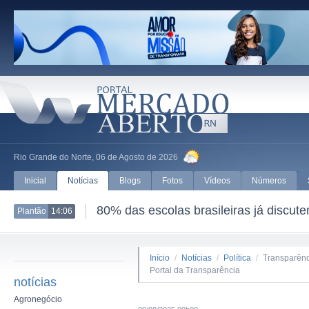
Rio Grande do Norte, 06 de Agosto de 2026
Inicial
Notícias
Blogs
Fotos
Vídeos
Números
80% das escolas brasileiras já discut
Plantão
14:06
Início
/
Notícias
/
Política
/
Transparênc
Portal da Transparência
notícias
Agronegócio