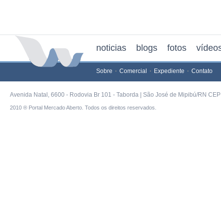
noticias
blogs
fotos
vídeo
Sobre
Comercial
Expediente
Contato
Avenida Natal, 6600 - Rodovia Br 101 - Taborda | São José de Mipibú/RN CEP 
2010 ® Portal Mercado Aberto. Todos os direitos reservados.