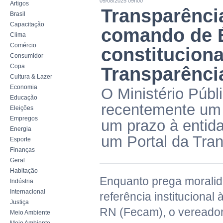
09/08/2025 09h00
Artigos
Transparênci
Brasil
Capacitação
comando de É
Clima
Comércio
constituciona
Consumidor
Copa
Transparênci
Cultura & Lazer
Economia
O Ministério Públ
Educação
recentemente um
Eleições
Empregos
um prazo à entida
Energia
um Portal da Tran
Esporte
Finanças
Geral
Habitação
Enquanto prega moralid
Indústria
Internacional
referência instituciona
Justiça
RN (Fecam), o vereador
Meio Ambiente