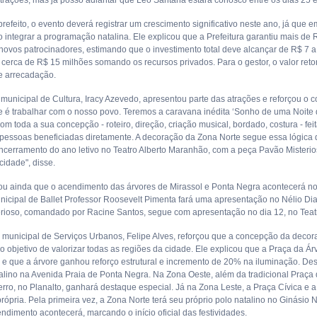
trações, mas já posso adiantar que Léo Santana estará conosco entre os dias 25 e
refeito, o evento deverá registrar um crescimento significativo neste ano, já que
 integrar a programação natalina. Ele explicou que a Prefeitura garantiu mais d
 novos patrocinadores, estimando que o investimento total deve alcançar de R$ 7 a
cerca de R$ 15 milhões somando os recursos privados. Para o gestor, o valor re
e arrecadação.
 municipal de Cultura, Iracy Azevedo, apresentou parte das atrações e reforçou o 
de é trabalhar com o nosso povo. Teremos a caravana inédita ‘Sonho de uma Noite d
om toda a sua concepção - roteiro, direção, criação musical, bordado, costura - fe
 pessoas beneficiadas diretamente. A decoração da Zona Norte segue essa lógica 
ncerramento do ano letivo no Teatro Alberto Maranhão, com a peça Pavão Misterios
cidade", disse.
mou ainda que o acendimento das árvores de Mirassol e Ponta Negra acontecerá n
nicipal de Ballet Professor Roosevelt Pimenta fará uma apresentação no Nélio Di
rioso, comandado por Racine Santos, segue com apresentação no dia 12, no Teat
o municipal de Serviços Urbanos, Felipe Alves, reforçou que a concepção da decora
o objetivo de valorizar todas as regiões da cidade. Ele explicou que a Praça da Á
e que a árvore ganhou reforço estrutural e incremento de 20% na iluminação. D
alino na Avenida Praia de Ponta Negra. Na Zona Oeste, além da tradicional Praça
erro, no Planalto, ganhará destaque especial. Já na Zona Leste, a Praça Cívica e a
rópria. Pela primeira vez, a Zona Norte terá seu próprio polo natalino no Ginásio
ndimento acontecerá, marcando o início oficial das festividades.