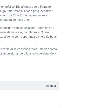
or turístico. Ele afirmou que a Feira de
gourmet infantil, criado para incentivar
período de 25 a 31 de dezembro será
a chegada do novo ano.
anhou tudo com entusiasmo. "Todo ano eu
nada, dá uma alegria diferente. Quero
ixa a gente com esperança e cheio de boas
tal em Natal se consolida mais uma vez como
iva, impulsionando o turismo e celebrando a
Tweetar