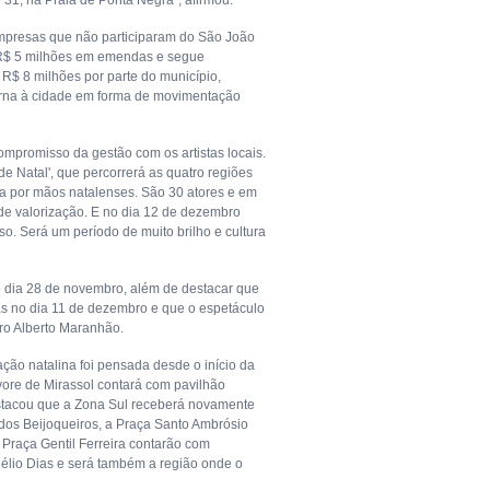
 31, na Praia de Ponta Negra", afirmou.
 empresas que não participaram do São João
e R$ 5 milhões em emendas e segue
 R$ 8 milhões por parte do município,
torna à cidade em forma de movimentação
compromisso da gestão com os artistas locais.
e Natal', que percorrerá as quatro regiões
ita por mãos natalenses. São 30 atores e em
de valorização. E no dia 12 de dezembro
o. Será um período de muito brilho e cultura
o dia 28 de novembro, além de destacar que
as no dia 11 de dezembro e que o espetáculo
ro Alberto Maranhão.
ção natalina foi pensada desde o início da
rvore de Mirassol contará com pavilhão
estacou que a Zona Sul receberá novamente
 dos Beijoqueiros, a Praça Santo Ambrósio
 Praça Gentil Ferreira contarão com
 Nélio Dias e será também a região onde o