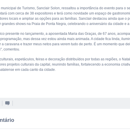
 municipal de Turismo, Sanclair Solon, ressaltou a importância do evento para o set
ntará com cerca de 38 expositores e terá como novidade um espaço de gastronomia 
res locais e ampliar as opções para as famílias. Sanclair destacou ainda que o 
 grandes shows na Praia de Ponta Negra, celebrando o aniversário da cidade e 
lico presente no lançamento, a aposentada Maria das Graças, de 67 anos, acomp
 programação, mas dessa vez estou ainda mais animada. A cidade fica linda, ilumi
a caravana e trazer meus netos para verem tudo de perto. É um momento que de
s", comentou.
ulturais, espetáculos, feiras e decoração distribuídos por todas as regiões, o Na
es projetos culturais da capital, reunindo famílias, fortalecendo a economia criat
natalense em cada canto da cidade.
ntário