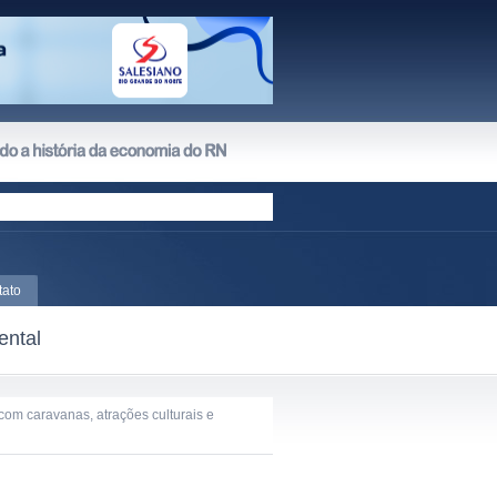
tato
ental
com caravanas, atrações culturais e