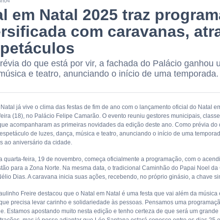
3h04
al em Natal 2025 traz progra
rsificada com caravanas, atr
spetáculos
évia do que está por vir, a fachada do Palácio ganhou 
música e teatro, anunciando o início de uma temporada.
Natal já vive o clima das festas de fim de ano com o lançamento oficial do Natal 
feira (18), no Palácio Felipe Camarão. O evento reuniu gestores municipais, classe a
ue acompanharam as primeiras novidades da edição deste ano. Como prévia do que
spetáculo de luzes, dança, música e teatro, anunciando o início de uma tempor
ao aniversário da cidade.
sta quarta-feira, 19 de novembro, começa oficialmente a programação, com o acend
stão para a Zona Norte. Na mesma data, o tradicional Caminhão do Papai Noel da 
élio Dias. A caravana inicia suas ações, recebendo, no próprio ginásio, a chave s
Paulinho Freire destacou que o Natal em Natal é uma festa que vai além da música 
que precisa levar carinho e solidariedade às pessoas. Pensamos uma programação d
de. Estamos apostando muito nesta edição e tenho certeza de que será um grand