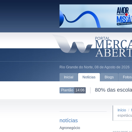
Rio Grande do Norte, 08 de Agosto de 2026
Inicial
Notícias
Blogs
Fotos
80% das escolas
Plantão
14:06
Início
/
espetácu
notícias
Agronegócio