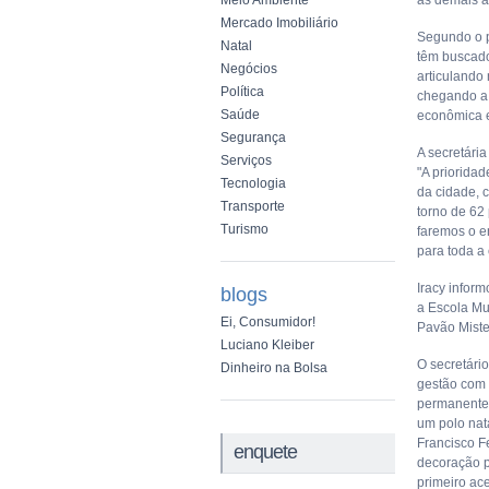
Meio Ambiente
as demais a
Mercado Imobiliário
Segundo o p
Natal
têm buscado
Negócios
articulando
Política
chegando a 
Saúde
econômica 
Segurança
A secretária
Serviços
"A priorida
Tecnologia
da cidade, c
Transporte
torno de 62
Turismo
faremos o e
para toda a 
Iracy infor
blogs
a Escola Mu
Ei, Consumidor!
Pavão Miste
Luciano Kleiber
O secretári
Dinheiro na Bolsa
gestão com 
permanente 
um polo nat
Francisco F
enquete
decoração p
primeiro ace