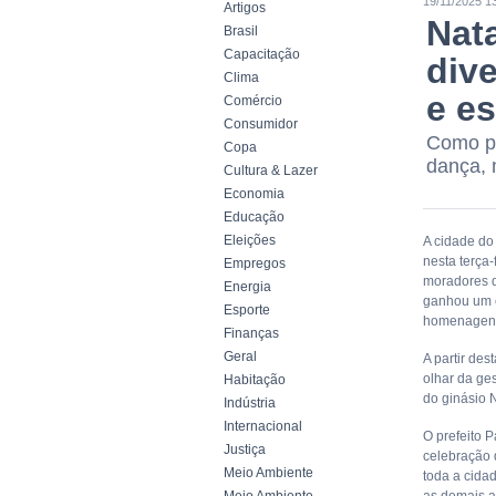
19/11/2025 1
Artigos
Nat
Brasil
Capacitação
dive
Clima
e e
Comércio
Consumidor
Como pr
Copa
dança, 
Cultura & Lazer
Economia
Educação
Eleições
A cidade do 
nesta terça-
Empregos
moradores q
Energia
ganhou um e
Esporte
homenagens 
Finanças
Geral
A partir de
olhar da ge
Habitação
do ginásio N
Indústria
Internacional
O prefeito 
Justiça
celebração 
Meio Ambiente
toda a cida