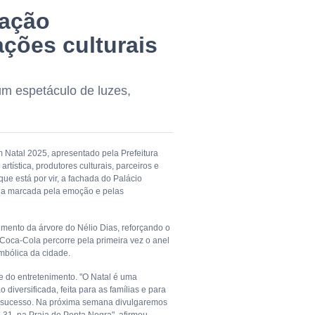
mação
ações culturais
um espetáculo de luzes,
em Natal 2025, apresentado pela Prefeitura
rtística, produtores culturais, parceiros e
 está por vir, a fachada do Palácio
ada marcada pela emoção e pelas
imento da árvore do Nélio Dias, reforçando o
Coca-Cola percorre pela primeira vez o anel
imbólica da cidade.
e do entretenimento. "O Natal é uma
iversificada, feita para as famílias e para
e sucesso. Na próxima semana divulgaremos