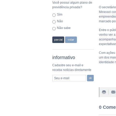
Você possui algum plano de
previdência privada?
O secretário
Mirassol co
Sim
empreendedo
Não
marcado por
Não sabe
Entre o púb
venho ver a
acompanhar 
expectativa
Com ações c
informativo
um dos maior
identidade 
Cadastre seu e-mail e
receba notícias diretamente
Seu e-mail
0 Come