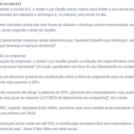
à escala 6x1
nter a escala 6x1, o relator Luiz Gastão previu regras para limitar o uso dessa es
 jornada dos sábados e domingos a, no máximo, seis horas no dia.
tras cobradas acima das seis horas do sábado e domingo seriam remuneradas com
, ainda segundo o texto de Gastão.
o parlamentar cearense ainda determina que, havendo trabalho aos domingos, ser
"que favoreça o repouso dominical".
ão às empresas
ção às empresas, o relator Luiz Gastão propôs a redução da carga tributária sob
 pessoal represente "um custo significativo em face do seu faturamento ou comp
ica um desconto gradual da contribuição sobre a folha de pagamento para os empre
ento seja superior a 30%.
nto crescerá até atingir o patamar de 50%, aplicável aos empregadores cuja raz
o seja igual ou superior a 0,5 [50% do faturamento da companhia]", diz o texto.
 PEC original, deputada Erika Hilton, ponderou que essa medida pode prejudicar os
 uma reforma em 2019.
ensação] pode cortar em até 50% a contribuição previdenciária dos empresários, 
ores do país", disse Erika Hilton em rede social.