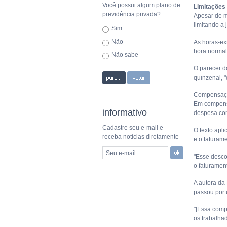
Você possui algum plano de
Limitações 
previdência privada?
Apesar de ma
limitando a
Sim
Não
As horas-ex
hora normal
Não sabe
O parecer d
quinzenal, 
Compensaç
Em compensa
informativo
despesa com
Cadastre seu e-mail e
O texto apl
receba notícias diretamente
e o faturam
Seu e-mail
"Esse desco
o faturament
A autora da
passou por
"[Essa comp
os trabalhad