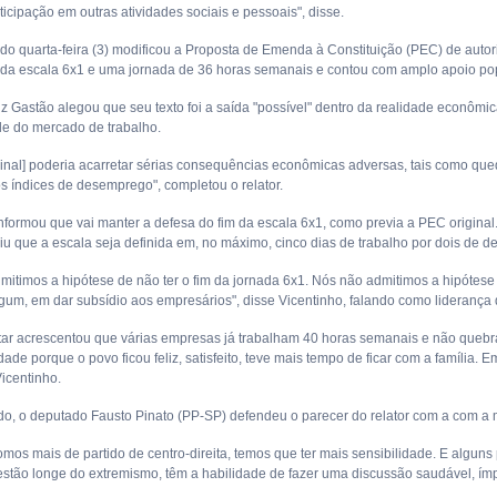
ticipação em outras atividades sociais e pessoais", disse.
 lido quarta-feira (3) modificou a Proposta de Emenda à Constituição (PEC) de auto
m da escala 6x1 e uma jornada de 36 horas semanais e contou com amplo apoio pop
uiz Gastão alegou que seu texto foi a saída "possível" dentro da realidade econômi
de do mercado de trabalho.
ginal] poderia acarretar sérias consequências econômicas adversas, tais como qu
s índices de desemprego", completou o relator.
nformou que vai manter a defesa do fim da escala 6x1, como previa a PEC original
iu que a escala seja definida em, no máximo, cinco dias de trabalho por dois de d
mitimos a hipótese de não ter o fim da jornada 6x1. Nós não admitimos a hipótes
um, em dar subsídio aos empresários", disse Vicentinho, falando como liderança
ar acrescentou que várias empresas já trabalham 40 horas semanais e não que
idade porque o povo ficou feliz, satisfeito, teve mais tempo de ficar com a família.
icentinho.
ado, o deputado Fausto Pinato (PP-SP) defendeu o parecer do relator com a com a
omos mais de partido de centro-direita, temos que ter mais sensibilidade. E algun
estão longe do extremismo, têm a habilidade de fazer uma discussão saudável, ímpa