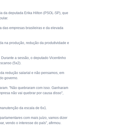
ria da deputada Erika Hilton (PSOL-SP), que
ular.
ca das empresas brasileiras e da elevada
eda na produção, redução da produtividade e
. Durante a sessão, o deputado Vicentinho
escanso (5x2).
e da redução salarial e não pensamos, em
 do governo.
braram. "Não quebraram com isso. Ganharam
 Empresa não vai quebrar por causa disso",
 manutenção da escala de 6x1.
s parlamentares com mais juízo, vamos dizer
r, vendo o interesse do país", afirmou.