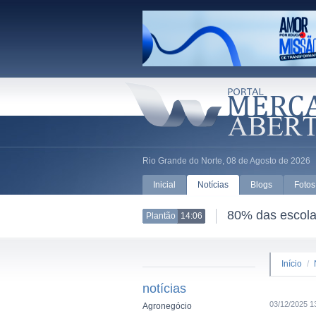
Rio Grande do Norte, 08 de Agosto de 2026
Inicial
Notícias
Blogs
Fotos
80% das escolas
Plantão
14:06
Início
/
notícias
03/12/2025 1
Agronegócio