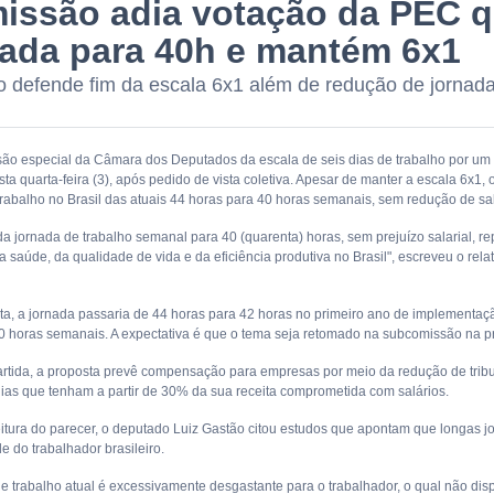
issão adia votação da PEC q
nada para 40h e mantém 6x1
 defende fim da escala 6x1 além de redução de jornad
ão especial da Câmara dos Deputados da escala de seis dias de trabalho por um
esta quarta-feira (3), após pedido de vista coletiva. Apesar de manter a escala 6x1
trabalho no Brasil das atuais 44 horas para 40 horas semanais, sem redução de sal
da jornada de trabalho semanal para 40 (quarenta) horas, sem prejuízo salarial, re
 saúde, da qualidade de vida e da eficiência produtiva no Brasil", escreveu o rel
ta, a jornada passaria de 44 horas para 42 horas no primeiro ano de implementa
0 horas semanais. A expectativa é que o tema seja retomado na subcomissão na 
rtida, a proposta prevê compensação para empresas por meio da redução de trib
as que tenham a partir de 30% da sua receita comprometida com salários.
eitura do parecer, o deputado Luiz Gastão citou estudos que apontam que longas j
e do trabalhador brasileiro.
e trabalho atual é excessivamente desgastante para o trabalhador, o qual não dispõ