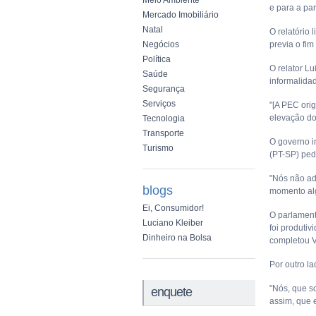
Meio Ambiente
e para a par
Mercado Imobiliário
Natal
O relatório
Negócios
previa o fi
Política
O relator L
Saúde
informalida
Segurança
Serviços
"[A PEC ori
elevação do
Tecnologia
Transporte
O governo i
Turismo
(PT-SP) ped
"Nós não ad
blogs
momento alg
Ei, Consumidor!
O parlament
Luciano Kleiber
foi produtiv
Dinheiro na Bolsa
completou V
Por outro l
"Nós, que s
enquete
assim, que 