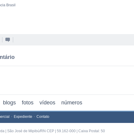
cia Brasil
ntário
blogs
fotos
vídeos
números
ercial
Expediente
Contato
rda | São José de Mipibú/RN CEP | 59.162-000 | Caixa Postal: 50