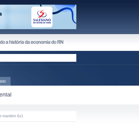
tato
ental
 e mantém 6x1