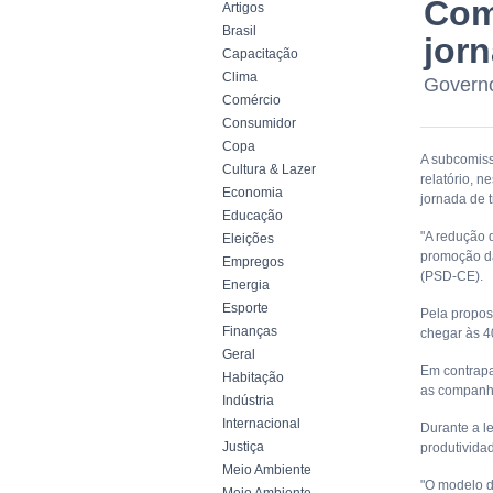
Com
Artigos
Brasil
jor
Capacitação
Clima
Governo
Comércio
Consumidor
Copa
A subcomiss
Cultura & Lazer
relatório, n
Economia
jornada de 
Educação
"A redução 
Eleições
promoção da
Empregos
(PSD-CE).
Energia
Esporte
Pela propos
Finanças
chegar às 4
Geral
Em contrapa
Habitação
as companhi
Indústria
Internacional
Durante a l
Justiça
produtividad
Meio Ambiente
"O modelo d