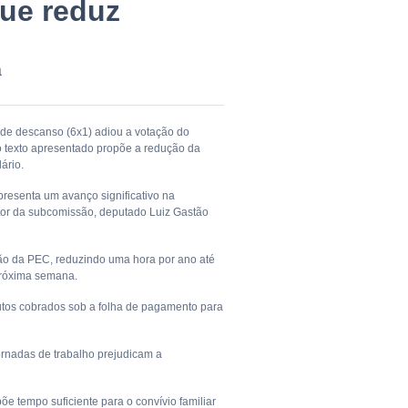
ue reduz
a
 de descanso (6x1) adiou a votação do
, o texto apresentado propõe a redução da
ário.
presenta um avanço significativo na
ator da subcomissão, deputado Luiz Gastão
ção da PEC, reduzindo uma hora por ano até
próxima semana.
utos cobrados sob a folha de pagamento para
ornadas de trabalho prejudicam a
e tempo suficiente para o convívio familiar