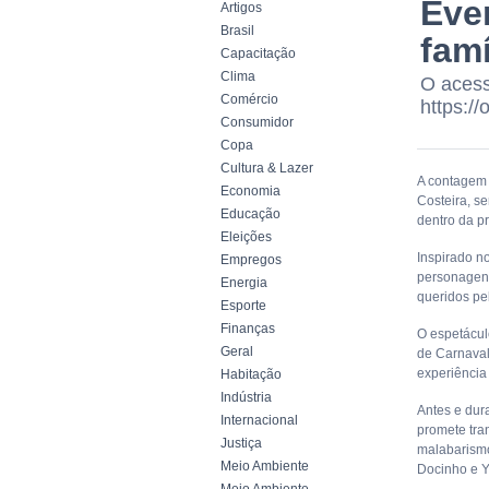
Even
Artigos
Brasil
fam
Capacitação
Clima
O acesso
Comércio
https:/
Consumidor
Copa
Cultura & Lazer
A contagem 
Economia
Costeira, se
Educação
dentro da p
Eleições
Inspirado n
Empregos
personagens
Energia
queridos pe
Esporte
Finanças
O espetácul
Geral
de Carnaval.
experiência
Habitação
Indústria
Antes e dur
Internacional
promete tra
Justiça
malabarismo
Meio Ambiente
Docinho e Y