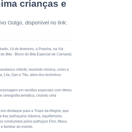
nima crianças e
ivo Outgo, disponível no link:
ado, 14 de fevereiro, a Prainha, na Via
do Bita - Bloco do Bita Especial de Carnaval,
avalesco infantil, reunindo música, cores e
, Lila, Dan e Tito, além dos bichinhos
 personagem em versões especiais com ritmos
s e cenografia temática, criando uma
 com destaque para a Trupe da Alegria, que
traz palhaçaria clássica, equilibrismo,
es conduzidas pelos palhaços Fino, Maca,
e familiar do evento.