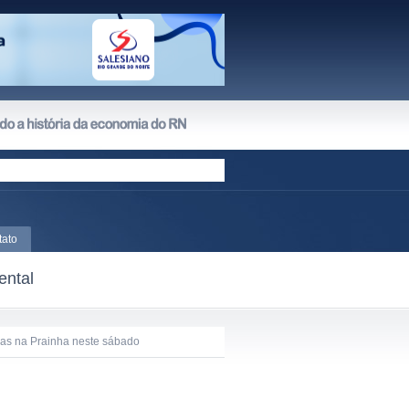
tato
ental
lias na Prainha neste sábado