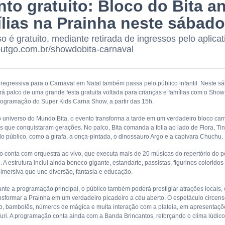
to gratuito: Bloco do Bita a
ílias na Prainha neste sábado
 é gratuito, mediante retirada de ingressos pelo aplicat
/outgo.com.br/showdobita-carnaval
regressiva para o Carnaval em Natal também passa pelo público infantil. Neste sáb
rá palco de uma grande festa gratuita voltada para crianças e famílias com o Show 
rogramação do Super Kids Carna Show, a partir das 15h.
o universo do Mundo Bita, o evento transforma a tarde em um verdadeiro bloco carn
 que conquistaram gerações. No palco, Bita comanda a folia ao lado de Flora, Tina
lo público, como a girafa, a onça-pintada, o dinossauro Argo e a capivara Chuchu.
o conta com orquestra ao vivo, que executa mais de 20 músicas do repertório do
 A estrutura inclui ainda boneco gigante, estandarte, passistas, figurinos colorido
 imersiva que une diversão, fantasia e educação.
ante a programação principal, o público também poderá prestigiar atrações locais,
nsformar a Prainha em um verdadeiro picadeiro a céu aberto. O espetáculo circense 
, bambolês, números de mágica e muita interação com a plateia, em apresentaçõ
uri. A programação conta ainda com a Banda Brincantos, reforçando o clima lúdico 