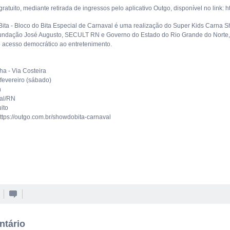
ratuito, mediante retirada de ingressos pelo aplicativo Outgo, disponível no link: 
ita - Bloco do Bita Especial de Carnaval é uma realização do Super Kids Carna 
ndação José Augusto, SECULT RN e Governo do Estado do Rio Grande do Norte, 
 o acesso democrático ao entretenimento.
ha - Via Costeira
 fevereiro (sábado)
h
al/RN
ito
https://outgo.com.br/showdobita-carnaval
ntário