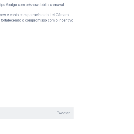
https://outgo.com.br/showdobita-carnaval
Show e conta com patrocínio da Lei Câmara
fortalecendo o compromisso com o incentivo
Tweetar