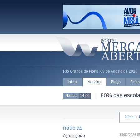
Rio Grande do Norte, 08 de Agosto de 2026
Inicial
Notícias
Blogs
Fotos
80% das escolas
Plantão
14:06
Início
/
notícias
13/02/2026 0
Agronegócio