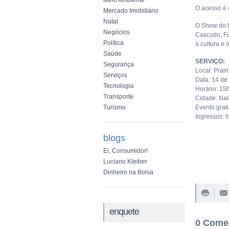
Meio Ambiente
O acesso é g
Mercado Imobiliário
Natal
O Show do B
Negócios
Cascudo, Fu
Política
à cultura e
Saúde
SERVIÇO:
Segurança
Local: Prain
Serviços
Data: 14 de
Tecnologia
Horário: 15
Transporte
Cidade: Nat
Turismo
Evento gratu
Ingressos: 
blogs
Ei, Consumidor!
Luciano Kleiber
Dinheiro na Bolsa
enquete
0 Come