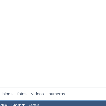
blogs
fotos
vídeos
números
ercial
Expediente
Contato