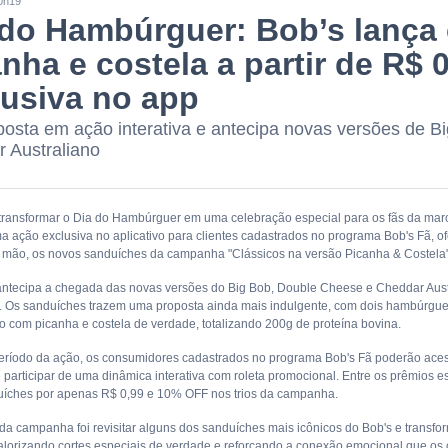
0h19
 do Hambúrguer: Bob’s lança
nha e costela a partir de R$ 
lusiva no app
osta em ação interativa e antecipa novas versões de B
 Australiano
 transformar o Dia do Hambúrguer em uma celebração especial para os fãs da marca
 ação exclusiva no aplicativo para clientes cadastrados no programa Bob's Fã, o
 mão, os novos sanduíches da campanha "Clássicos na versão Picanha & Costela"
a antecipa a chegada das novas versões do Big Bob, Double Cheese e Cheddar Aust
. Os sanduíches trazem uma proposta ainda mais indulgente, com dois hambúrgu
to com picanha e costela de verdade, totalizando 200g de proteína bovina.
eríodo da ação, os consumidores cadastrados no programa Bob's Fã poderão acessa
e participar de uma dinâmica interativa com roleta promocional. Entre os prêmios e
íches por apenas R$ 0,99 e 10% OFF nos trios da campanha.
 da campanha foi revisitar alguns dos sanduíches mais icônicos do Bob's e transf
alorizando cortes especiais de verdade e reforçando a conexão emocional que o