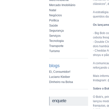
Meio Ambiente
clássicos", 
Mercado Imobiliário
Natal
A estratégi
Negócios
queridos da
Política
Os lançam
Saúde
Segurança
- Big Bob c
Serviços
cebola fres
Tecnologia
- Double Ch
Transporte
dois hambú
- Cheddar A
Turismo
shoyu e pão
A comunicaç
blogs
reforçando 
Ei, Consumidor!
Mais inform
Luciano Kleiber
Instagram: 
Dinheiro na Bolsa
Sobre o Bo
O Bob's, pr
enquete
lançou moda
franquias, 