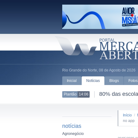
Rio Grande do Norte, 08 de Agosto de 2026
Inicial
Notícias
Blogs
Fotos
80% das escolas
Plantão
14:06
Início
/
no app
notícias
Agronegócio