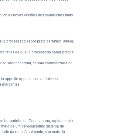
úblico as novas versões dos sanduíches mais
ijo processado sabor prato derretido, alface,
ro fatias de queijo processado sabor prato e
oso sabor cheddar, cebola caramelizada no
do appetite appeal dos sanduíches,
s marcantes.
52 no burburinho de Copacabana, rapidamente
or meio de um bem-sucedido sistema de
idade da rede. Atualmente, são mais de