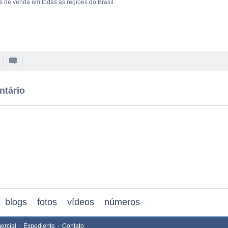
s de venda em todas as regiões do Brasil.
ntário
blogs
fotos
vídeos
números
ercial
Expediente
Contato