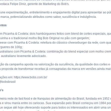
destaca Felipe Diniz, gerente de Marketing do Bob's.
a une experimentação, entretenimento e engajamento digital para apresentar ao p
 marca, potencializando atributos como sabor, suculência e indulgência.
entos
om Picanha & Costela: dois hambúrgueres feitos com blend de cortes especiais, que
quinha e o tradicional molho Big Bob Original no pão com gergelim;
eese com Picanha & Costela: releitura do clássico cheeseburger da rede, com quat
rgueres de 100g;
ustraliano com Picanha & Costela: combinação do blend especial com molho crem
 australiano levemente adocicado.
ão da campanha aposta na valorização da suculência, da qualidade dos cortes e 
a proposta de transformar receitas já consagradas da marca em versões ainda mai
ações em: https://www.bobs.com.br/
@bobsbrasil
b's
imeira rede de fast food e de franquias de alimentação do Brasil, fundada em 19
 e virou mania entre os cariocas. Sua expansão pelo Brasil começou em 1984 p
que segue até hoje oferecendo suporte para todos os interessados em abrir uma un