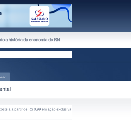
tato
ental
ostela a partir de R$ 0,99 em ação exclusiva