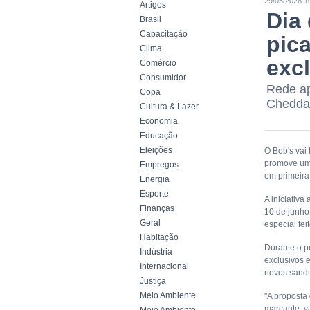
29/05/2026 1
Artigos
Dia
Brasil
Capacitação
pica
Clima
exc
Comércio
Consumidor
Rede ap
Copa
Cheddar
Cultura & Lazer
Economia
Educação
Eleições
O Bob's vai
promove uma
Empregos
em primeira
Energia
Esporte
A iniciativ
Finanças
10 de junho
Geral
especial fei
Habitação
Durante o p
Indústria
exclusivos 
Internacional
novos sandu
Justiça
Meio Ambiente
"A proposta
marcante, v