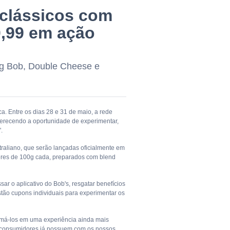
 clássicos com
0,99 em ação
ig Bob, Double Cheese e
. Entre os dias 28 e 31 de maio, a rede
ferecendo a oportunidade de experimentar,
.
raliano, que serão lançadas oficialmente em
eres de 100g cada, preparados com blend
r o aplicativo do Bob's, resgatar benefícios
stão cupons individuais para experimentar os
ormá-los em uma experiência ainda mais
s consumidores já possuem com os nossos