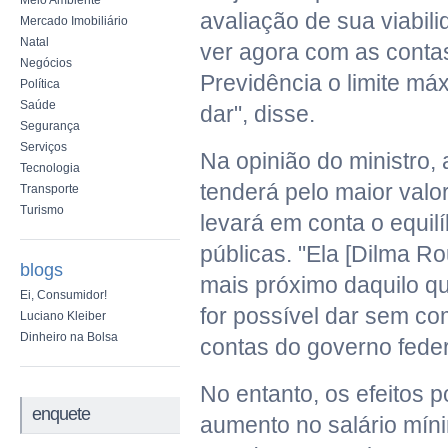
Meio Ambiente
avaliação de sua viabil
Mercado Imobiliário
Natal
ver agora com as conta
Negócios
Previdência o limite m
Política
Saúde
dar", disse.
Segurança
Serviços
Na opinião do ministro, 
Tecnologia
tenderá pelo maior valo
Transporte
Turismo
levará em conta o equilí
públicas. "Ela [Dilma Rou
blogs
mais próximo daquilo q
Ei, Consumidor!
for possível dar sem c
Luciano Kleiber
Dinheiro na Bolsa
contas do governo federa
No entanto, os efeitos p
enquete
aumento no salário mín