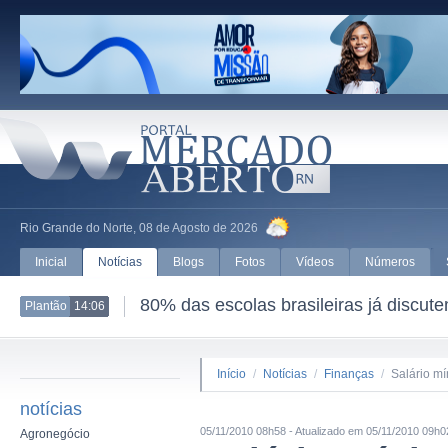
Rio Grande do Norte, 08 de Agosto de 2026
Inicial
Notícias
Blogs
Fotos
Vídeos
Números
80% das escolas brasileiras já discut
Plantão
14:06
Início
/
Notícias
/
Finanças
/
Salário mí
notícias
05/11/2010 08h58 - Atualizado em 05/11/2010 09h0
Agronegócio