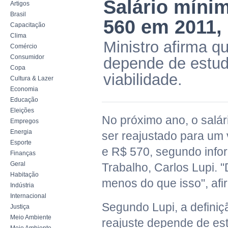
Salário mínim
Artigos
Brasil
560 em 2011, 
Capacitação
Clima
Ministro afirma qu
Comércio
Consumidor
depende de estudo
Copa
viabilidade.
Cultura & Lazer
Economia
Educação
Eleições
No próximo ano, o salá
Empregos
Energia
ser reajustado para um 
Esporte
e R$ 570, segundo infor
Finanças
Geral
Trabalho, Carlos Lupi. "D
Habitação
menos do que isso", afi
Indústria
Internacional
Segundo Lupi, a definiç
Justiça
Meio Ambiente
reajuste depende de es