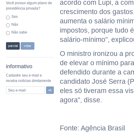
acordo com Lupi, a com
Você possui algum plano de
previdência privada?
crescimento dos gastos
Sim
aumenta o salário mín
Não
impostos, porque tudo é
Não sabe
salário-mínimo", explico
O ministro ironizou a p
de elevar o mínimo par
informativo
defendido durante a ca
Cadastre seu e-mail e
candidato José Serra (
receba notícias diretamente
eles só tiveram essa vi
Seu e-mail
agora", disse.
Fonte: Agência Brasil