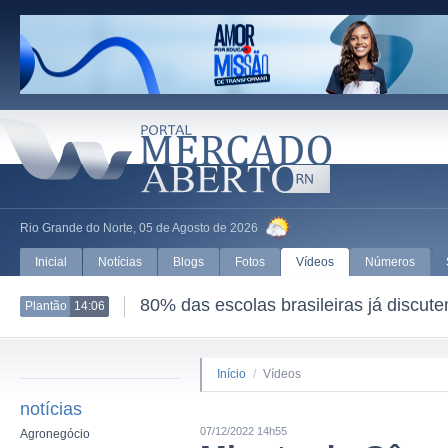
Rio Grande do Norte, 05 de Agosto de 2026
Inicial
Notícias
Blogs
Fotos
Vídeos
Números
80% das escolas brasileiras já discut
Plantão
14:06
Início
/
Vídeos
notícias
07/12/2022 14h55
Agronegócio