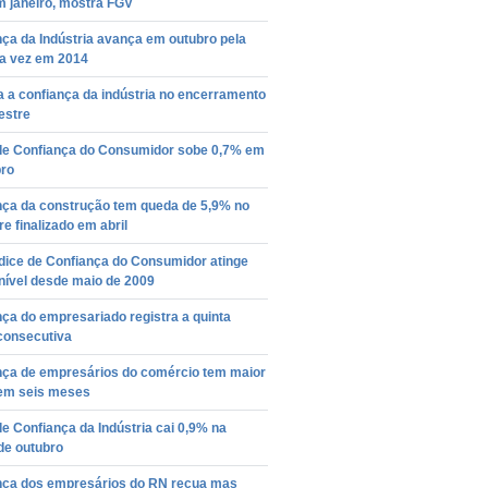
m janeiro, mostra FGV
ça da Indústria avança em outubro pela
ra vez em 2014
 a confiança da indústria no encerramento
estre
 de Confiança do Consumidor sobe 0,7% em
ro
nça da construção tem queda de 5,9% no
re finalizado em abril
dice de Confiança do Consumidor atinge
nível desde maio de 2009
ça do empresariado registra a quinta
consecutiva
nça de empresários do comércio tem maior
em seis meses
de Confiança da Indústria cai 0,9% na
de outubro
nça dos empresários do RN recua mas