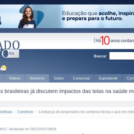
Buscar
Vídeos
Números
Sobre
Comercial
Expediente
Con
 brasileiras já discutem impactos das telas na saúde m
Notícias
/
Comércio
/
Confiança do empresário do comércio fecha o ano em míni
9h12 - Atualizado em 29/12/2015 09h26