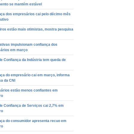
mento se mantém estável
nça dos empresários cai pelo décimo mês
utivo
iros estão mais otimistas, mostra pesquisa
ativas impulsionam confiança dos
ários em março
de Confiança da Indústria tem queda de
nça do empresário cai em março, informa
sa da CNI
ários estão menos confiantes em
ro
de Confiança de Serviços cai 2,7% em
ro
nça do consumidor apresenta recuo em
ro