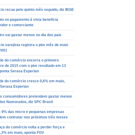
o recua pelo quinto mês seguido, diz IBGE
to no pagamento à vista beneficia
idor e comerciante
iro vai gastar menos no dia dos pais
o varejista registra o pior mês de maio
2001
de do comércio encerra o primeiro
re de 2015 com o pior resultado em 13
aponta Serasa Experian
ade do comércio cresce 0,6% em maio,
 Serasa Experian
s consumidores pretendem gastar menos
 dos Namorados, diz SPC Brasil
 9% das micro e pequenas empresas
dem contratar nos próximos três meses
ça do comércio volta a perder força e
0,3% em maio, aponta FGV