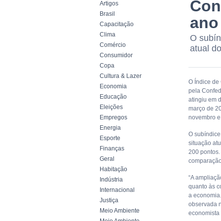
Con
Artigos
Brasil
ano
Capacitação
Clima
O subín
Comércio
atual d
Consumidor
Copa
Cultura & Lazer
O Índice de
Economia
pela Confed
Educação
atingiu em 
Eleições
março de 20
Empregos
novembro e
Energia
O subíndice
Esporte
situação at
Finanças
200 pontos.
Geral
comparação
Habitação
“A ampliaçã
Indústria
quanto às c
Internacional
a economia.
Justiça
observada n
Meio Ambiente
economista 