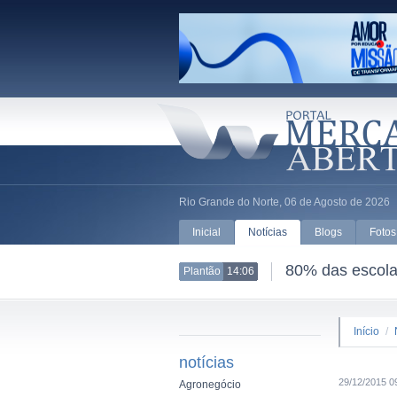
Rio Grande do Norte, 06 de Agosto de 2026
Inicial
Notícias
Blogs
Fotos
80% das escolas
Plantão
14:06
Início
/
notícias
29/12/2015 0
Agronegócio