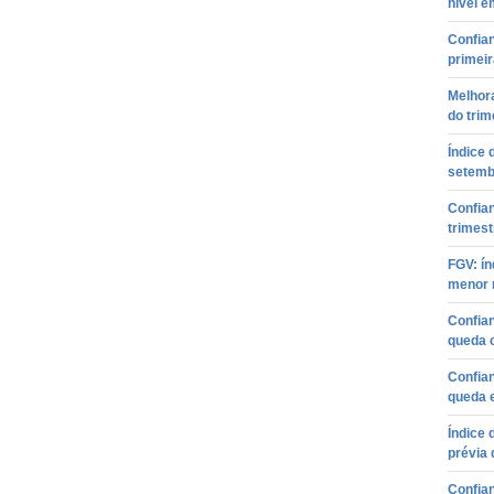
nível e
Confian
primei
Melhora
do trim
Índice
setemb
Confia
trimest
FGV: ín
menor 
Confian
queda 
Confia
queda 
Índice 
prévia 
Confia