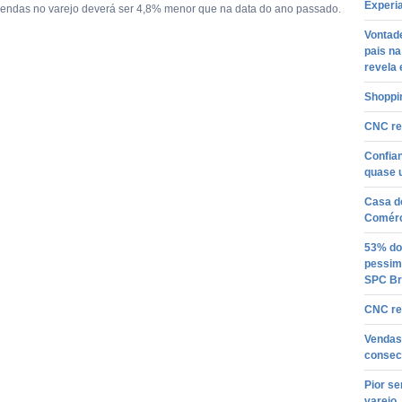
Experi
endas no varejo deverá ser 4,8% menor que na data do ano passado.
Vontade
pais na
revela 
Shoppi
CNC re
Confia
quase 
Casa d
Comérc
53% do
pessim
SPC Br
CNC re
Vendas
consec
Pior s
varejo