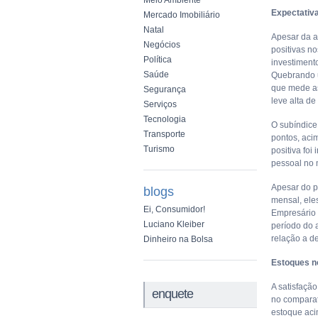
Meio Ambiente
Expectativa
Mercado Imobiliário
Natal
Apesar da a
Negócios
positivas n
Política
investiment
Saúde
Quebrando u
que mede as
Segurança
leve alta d
Serviços
Tecnologia
O subíndice
Transporte
pontos, aci
Turismo
positiva foi
pessoal no 
Apesar do p
blogs
mensal, ele
Ei, Consumidor!
Empresário
Luciano Kleiber
período do 
relação a d
Dinheiro na Bolsa
Estoques n
A satisfaçã
enquete
no comparat
estoque aci