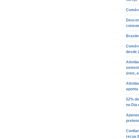
Comérci
Descon
consum
Brasile
Comérci
desde 
Ativida
semest
anos, 
Ativid
aponta
52% do
no Dia
Apenas
preten
Confian
recua 