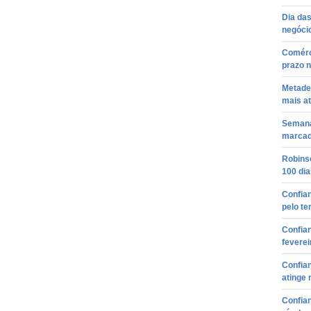
Dia da
negócio
Comérc
prazo 
Metade
mais a
Semana
marcad
Robinso
100 di
Confian
pelo te
Confian
fevere
Confia
atinge 
Confia