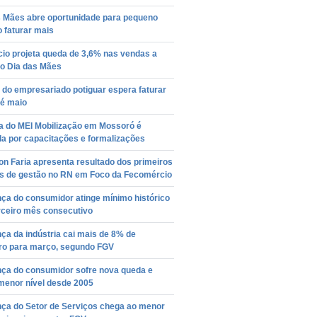
s Mães abre oportunidade para pequeno
 faturar mais
io projeta queda de 3,6% nas vendas a
no Dia das Mães
 do empresariado potiguar espera faturar
té maio
 do MEI Mobilização em Mossoró é
a por capacitações e formalizações
n Faria apresenta resultado dos primeiros
as de gestão no RN em Foco da Fecomércio
ça do consumidor atinge mínimo histórico
rceiro mês consecutivo
ça da indústria cai mais de 8% de
iro para março, segundo FGV
nça do consumidor sofre nova queda e
menor nível desde 2005
nça do Setor de Serviços chega ao menor