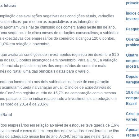
primeir
s futuras
Índice 
mpliação das avaliações negativas das condições atuais, variações
feverei
os subíndices que medem as expectativas e as intenções de
os apontam um sinal de otimismo dos comerciantes neste fim de ano.
Pesquis
ma sequência de cinco meses de reduções consecutivas, o subíndice
 expectativas dos empresários do comércio alcançou 120,6 pontos,
Orient
e 1,0% em relação a novembro.
proble
 que avalia as condições de investimentos registrou em dezembro 81,3
Quatro
ma dos 80,3 pontos alcançados em novembro. Para a CNC, a variação
empres
 influenciada pelas intenções dos empresários de contratar mais
mostra
mês do Natal, uma das principais datas para o varejo.
Depois
equeno incremento nos dois subíndices na base de comparação
varejis
s acumulam queda na variação anual. O índice de Expectativas do
19,6 m
 do Comércio registra queda de 15,7% na comparação com o mesmo
compras
ano passado. Já no índice relacionado a Investimentos, a redução em
Brasil
ezembro de 2014 é de 23,6%.
Crise 
o Natal
varejo
o dos empresários em relação ao nível de estoques teve queda de 1,6%
Apesar 
ivo mensal e cerca de um terço dos entrevistados consideram que têm
recua 
ma do adequado nesse fim de ano. A CNC estima que neste Natal o