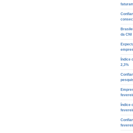
fatura
Confia
consec
Brasile
da CNI
Expect
empres
Índice 
2,3%
Confia
pesqui
Empres
feverei
Índice 
feverei
Confia
feverei