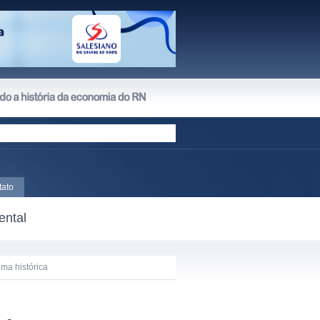
tato
ental
ma histórica