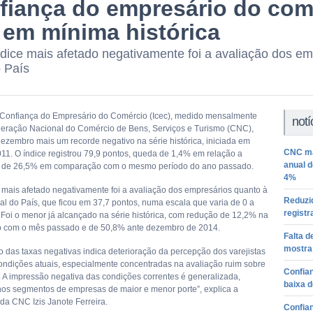
fiança do empresário do com
 em mínima histórica
dice mais afetado negativamente foi a avaliação dos em
o País
 Confiança do Empresário do Comércio (Icec), medido mensalmente
notí
eração Nacional do Comércio de Bens, Serviços e Turismo (CNC),
dezembro mais um recorde negativo na série histórica, iniciada em
CNC ma
11. O índice registrou 79,9 pontos, queda de 1,4% em relação a
anual d
 de 26,5% em comparação com o mesmo período do ano passado.
4%
 mais afetado negativamente foi a avaliação dos empresários quanto à
Reduzid
ual do País, que ficou em 37,7 pontos, numa escala que varia de 0 a
registr
 Foi o menor já alcançado na série histórica, com redução de 12,2% na
 com o mês passado e de 50,8% ante dezembro de 2014.
Falta d
mostra
o das taxas negativas indica deterioração da percepção dos varejistas
ondições atuais, especialmente concentradas na avaliação ruim sobre
Confia
 A impressão negativa das condições correntes é generalizada,
baixa 
os segmentos de empresas de maior e menor porte”, explica a
da CNC Izis Janote Ferreira.
Confia