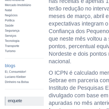
nas receitas e apenas 
Meio Ambiente
Mercado Imobiliário
terão redução no interv
Natal
meses de março, abril e
Negócios
Política
expectativas integram o
Saúde
Confiança dos Pequeno
Segurança
Serviços
que neste mês voltou a s
Tecnologia
pontos, percentual equi
Transporte
Turismo
Nordeste e dois pontos
nacional.
blogs
O ICPN é calculado me
Ei, Consumidor!
Luciano Kleiber
Sebrae em parceria co
Dinheiro na Bolsa
Instituto de Pesquisas 
divulgado com base em
enquete
apuradas no mês anterio