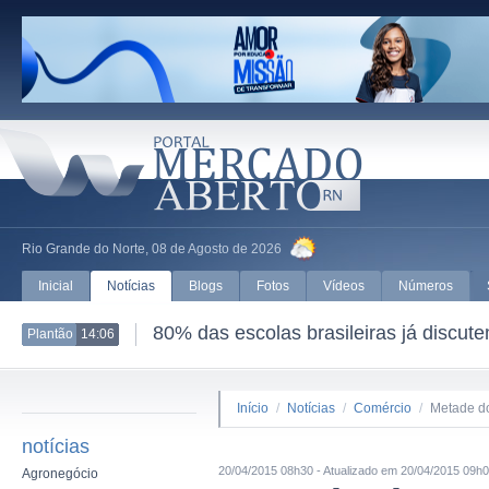
Rio Grande do Norte, 08 de Agosto de 2026
Inicial
Notícias
Blogs
Fotos
Vídeos
Números
80% das escolas brasileiras já discut
Plantão
14:06
Início
/
Notícias
/
Comércio
/
Metade do
notícias
20/04/2015 08h30 - Atualizado em 20/04/2015 09h
Agronegócio