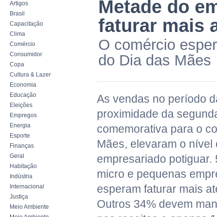
Metade do em
Artigos
Brasil
faturar mais 
Capacitação
Clima
O comércio espe
Comércio
Consumidor
do Dia das Mães
Copa
Cultura & Lazer
Economia
Educação
As vendas no período d
Eleições
proximidade da segunda
Empregos
Energia
comemorativa para o co
Esporte
Mães, elevaram o nível
Finanças
Geral
empresariado potiguar.
Habitação
micro e pequenas empr
Indústria
esperam faturar mais at
Internacional
Justiça
Outros 34% devem mante
Meio Ambiente