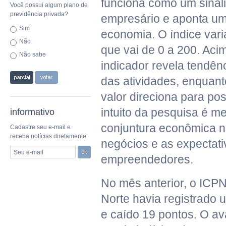
funciona como um sinal
Você possui algum plano de
previdência privada?
empresário e aponta um
Sim
economia. O índice var
Não
que vai de 0 a 200. Aci
Não sabe
indicador revela tendê
das atividades, enquan
valor direciona para pos
intuito da pesquisa é m
informativo
conjuntura econômica 
Cadastre seu e-mail e
receba notícias diretamente
negócios e as expectat
Seu e-mail
empreendedores.
No mês anterior, o ICP
Norte havia registrado 
e caído 19 pontos. O av