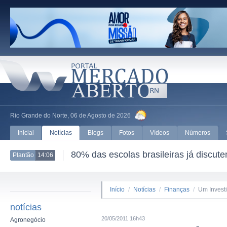
Rio Grande do Norte, 06 de Agosto de 2026
Inicial
Notícias
Blogs
Fotos
Vídeos
Números
80% das escolas brasileiras já discut
Plantão
14:06
Início
/
Notícias
/
Finanças
/
Um Invest
notícias
20/05/2011 16h43
Agronegócio