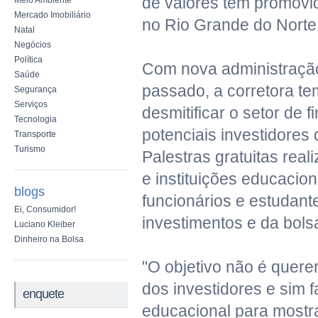
de valores tem promovid
Meio Ambiente
Mercado Imobiliário
no Rio Grande do Norte
Natal
Negócios
Política
Com nova administraçã
Saúde
passado, a corretora t
Segurança
Serviços
desmitificar o setor de 
Tecnologia
potenciais investidores 
Transporte
Turismo
Palestras gratuitas rea
e instituições educacio
blogs
funcionários e estudant
Ei, Consumidor!
investimentos e da bols
Luciano Kleiber
Dinheiro na Bolsa
"O objetivo não é querer
dos investidores e sim 
enquete
educacional para mostr