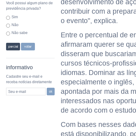
desenvolvimento de açõ
Você possui algum plano de
previdência privada?
contribuir com a prepar
Sim
o evento", explica.
Não
Não sabe
Entre o percentual de e
afirmaram querer se qua
disseram que buscaria
cursos técnicos-profiss
informativo
idiomas. Dominar as lín
Cadastre seu e-mail e
especialmente o inglês,
receba notícias diretamente
apontada por mais da 
Seu e-mail
interessados nas oport
de acordo com o estudo
Com bases nesses dados
está disponibilizando, p