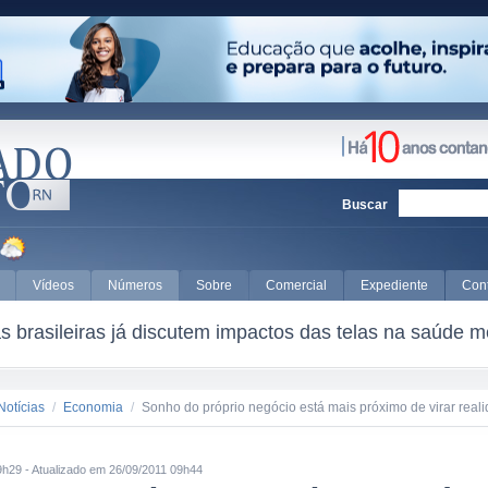
Buscar
Vídeos
Números
Sobre
Comercial
Expediente
Con
 brasileiras já discutem impactos das telas na saúde m
Notícias
/
Economia
/
Sonho do próprio negócio está mais próximo de virar real
9h29 - Atualizado em 26/09/2011 09h44