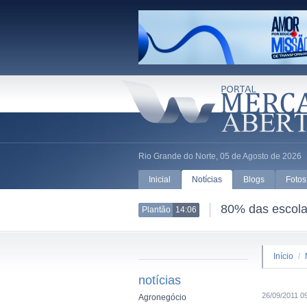
Rio Grande do Norte, 05 de Agosto de 2026
Inicial
Notícias
Blogs
Fotos
80% das escolas
Plantão
14:06
Início
/
notícias
26/09/2011 0
Agronegócio