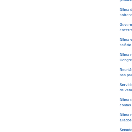
pautas
Dilma d
sofrend
Govern
encerra
Dilma v
salári
Dilma 
Congre
Reuniã
nas pau
Servid
de veto
Dilma 
contas
Dilma r
aliados
Senado 