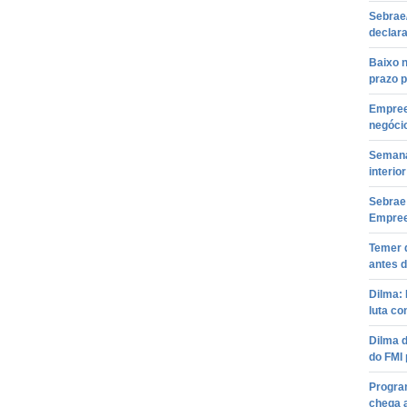
Sebrae
declara
Baixo 
prazo 
Empree
negóci
Semana
interio
Sebrae
Empree
Temer 
antes d
Dilma: 
luta co
Dilma d
do FMI 
Progra
chega a