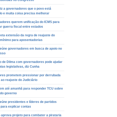
-bombas no Congresso
iz a governadores que o povo está
o e muita coisa precisa melhorar
adores querem unificação do ICMS para
r guerra fiscal entre estados
eta extensão da regra de reajuste do
o mínimo para aposentadorias
reúne governadores em busca de apoio no
sso
o de Dilma com governadores pode ajudar
tas legislativas, diz Cunha
ores prometem pressionar por derrubada
 ao reajuste do Judiciário
tem até amanhã para responder TCU sobre
 do governo
eúne presidentes e líderes de partidos
 para explicar contas
aprova projeto para combater a pirataria