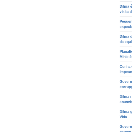
Dilma 
visita 
Pequen
especia
Dilma d
da equi
Planalt
Ministé
Cunha 
Impeac
Governo
corrup
Dilma 
anuncia
Dilma 
Vida
Govern