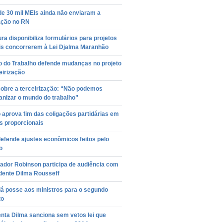
e 30 mil MEIs ainda não enviaram a
ação no RN
ura disponibiliza formulários para projetos
ais concorrerem à Lei Djalma Maranhão
o do Trabalho defende mudanças no projeto
eirização
sobre a terceirização: “Não podemos
anizar o mundo do trabalho”
aprova fim das coligações partidárias em
s proporcionais
efende ajustes econômicos feitos pelo
o
ador Robinson participa de audiência com
dente Dilma Rousseff
dá posse aos ministros para o segundo
to
nta Dilma sanciona sem vetos lei que