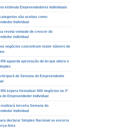
eto estimula Empreendedores Individuais
categorias são aceitas como
ndedor Individual
sa revela vontade de crescer do
ndedor individual
os negócios concentram maior número de
gos
RN aguarda aprovação da lei que altera o
imples
rticipará de Semana do Empreendedor
ual
RN espera formalizar 600 negócios na 3ª
 do Empreendedor Individual
realizará terceira Semana do
ndedor Individual
ara declarar Simples Nacional se encerra
erça-feira