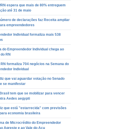
/RN espera que mais de 80% entreguem
ção até 31 de maio
número de declarações faz Receita ampliar
para empreendedores
ndedor Individual formaliza mais 538
os
 do Empreendedor Individual chega ao
r do RN
 RN formaliza 704 negócios na Semana do
ndedor Individual
diz que vai aguardar votação no Senado
e se manifestar
Brasil tem que se mobilizar para vencer
ntra Aedes aegypti
iz que está "estarrecida" com previsões
para economia brasileira
ma de Microcrédito do Empreendedor
o Agreste e ao Vale do Açu