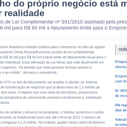
ho do próprio negócio está 
r realidade
to de Lei Complementar nº 591/2010 assinado pela pres
6 mil para R$ 60 mil a faturamento limite para o Empree
res brasileiros tiveram motivos para comemorar no mês de agosto,
notí
esidente Dilma Rousseff assinou projeto de lei complementar
e R$ 36 mil para R$ 60 mil a faixa limite de faturamento anual para o
Progra
r Individual. Essa alteração da Lei Geral, que está atualmente em
altera
Congresso, "irá permitir que mais pessoas tenham acesso à
 e ao crédito", declarou a presidente.
Empree
com fes
e 67% no teto de faturamento vai ampliar a adesão ao sistema
o de formalização de negócios que já atraiu mais de 1,5 milhão de
EI: 48
dois anos. O registro traz uma série de benefícios, proporciona
de rece
dá perspectiva de crescimento pessoal e profissional e, sobretudo,
adania.
RN regi
dias de
ivo de ampliar o alcance do programa, o Sebrae, governos e outras
arceiras se mobilizaram para que até o final de 2011 o número de
Adesão
s chegasse a 1,5 milhão. No entanto, quatro meses antes do término
termina