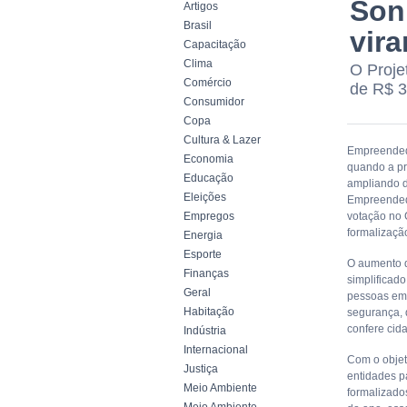
Son
Artigos
Brasil
vira
Capacitação
Clima
O Proje
Comércio
de R$ 3
Consumidor
Copa
Cultura & Lazer
Empreendedo
Economia
quando a pr
Educação
ampliando d
Eleições
Empreendedo
Empregos
votação no 
formalização
Energia
Esporte
O aumento d
Finanças
simplificad
Geral
pessoas em 
Habitação
segurança, 
confere cid
Indústria
Internacional
Com o objet
Justiça
entidades p
Meio Ambiente
formalizado