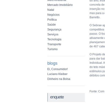
Meio Ambiente
do ano, ess
concreta de
Mercado Imobiliário
inserção no
Natal
mas para a 
Negócios
Barretto.
Política
Saúde
O Sebrae ap
Segurança
competitiva
passo. O fo
Serviços
ativamente 
Tecnologia
planejament
Transporte
de 467 cate
Turismo
O Projeto d
para dar ba
blogs
Individual.
do teto máx
Ei, Consumidor!
estímulos p
Luciano Kleiber
débitos com
Dinheiro na Bolsa
Fonte: Com 
enquete