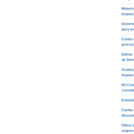
Minist
impea
Govern
para ev
Cunha c
proces
Gilmar 
de lim
Avaliaç
impeac
No Con
consid
Entend
Cunha 
descum
Dilma d
seguro