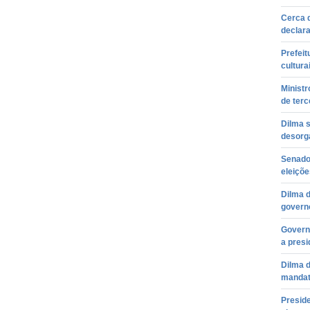
Cerca d
declar
Prefeit
cultur
Ministr
de terc
Dilma 
desorg
Senado 
eleiçõe
Dilma d
govern
Govern
a presi
Dilma 
manda
Preside