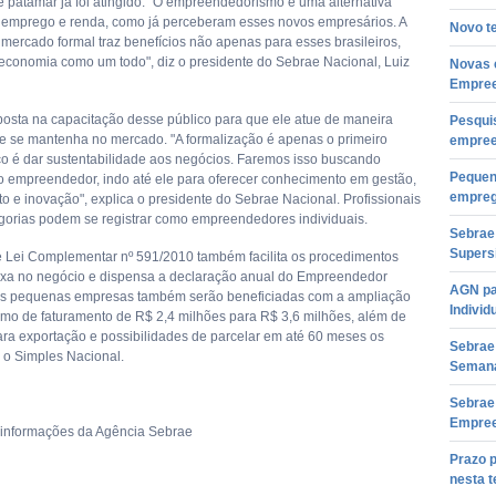
e patamar já foi atingido. "O empreendedorismo é uma alternativa
 emprego e renda, como já perceberam esses novos empresários. A
Novo t
 mercado formal traz benefícios não apenas para esses brasileiros,
economia como um todo", diz o presidente do Sebrae Nacional, Luiz
Novas 
Empree
osta na capacitação desse público para que ele atue de maneira
Pesqui
 e se mantenha no mercado. "A formalização é apenas o primeiro
empree
co é dar sustentabilidade aos negócios. Faremos isso buscando
Pequen
o empreendedor, indo até ele para oferecer conhecimento em gestão,
empre
o e inovação", explica o presidente do Sebrae Nacional. Profissionais
gorias podem se registrar como empreendedores individuais.
Sebrae 
Supers
e Lei Complementar nº 591/2010 também facilita os procedimentos
ixa no negócio e dispensa a declaração anual do Empreendedor
AGN pa
 As pequenas empresas também serão beneficiadas com a ampliação
Individ
imo de faturamento de R$ 2,4 milhões para R$ 3,6 milhões, além de
ara exportação e possibilidades de parcelar em até 60 meses os
Sebrae 
 o Simples Nacional.
Semana
Sebrae 
Empree
informações da Agência Sebrae
Prazo p
nesta t