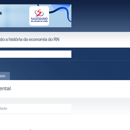
tato
ental
idade