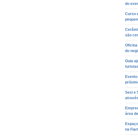
do even
Curso e
pequen
Cerâmi
são cer
Oficina
do neg
Guia aj
turista
Evento
próxim
Sesi e
atravé
Empree
área d
Espaço 
na Fiar