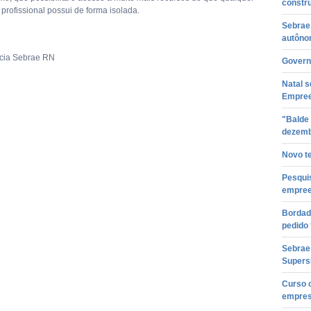
constr
profissional possui de forma isolada.
Sebrae 
autôn
ncia Sebrae RN
Govern
Natal s
Empre
"Balde 
dezem
Novo t
Pesqui
empree
Bordad
pedido 
Sebrae 
Supers
Curso o
empresá