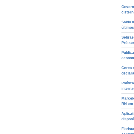
Govern
cistern
Saldo 
últimos
Sebrae
Pró-se
Publica
econom
Cerca d
declar
Polític
interna
Marcel
RN em 
Aplicat
disponí
Florist