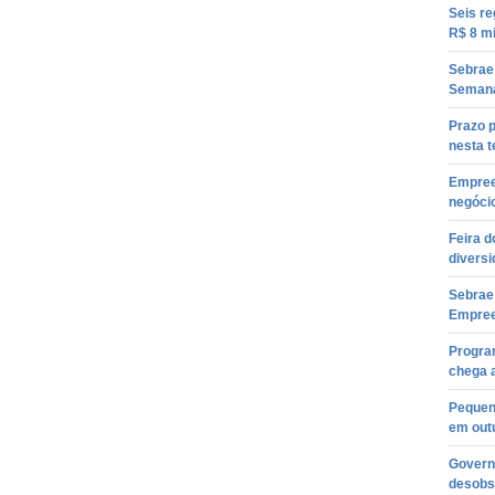
Seis r
R$ 8 mi
Sebrae 
Semana
Prazo p
nesta t
Empree
negóci
Feira 
divers
Sebrae
Empree
Progra
chega a
Pequen
em out
Govern
desobs