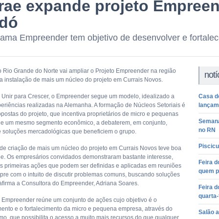
rae expande projeto Empreen
idó
ama Empreender tem objetivo de desenvolver e fortale
 Rio Grande do Norte vai ampliar o Projeto Empreender na região
notí
a instalação de mais um núcleo do projeto em Currais Novos.
Unir para Crescer, o Empreender segue um modelo, idealizado a
Casa d
xperiências realizadas na Alemanha. A formação de Núcleos Setoriais é
lançam
postas do projeto, que incentiva proprietários de micro e pequenas
Semana
de um mesmo segmento econômico, a debaterem, em conjunto,
no RN
 soluções mercadológicas que beneficiem o grupo.
Piscicu
 de criação de mais um núcleo do projeto em Currais Novos teve boa
de. Os empresários convidados demonstraram bastante interesse,
Feira 
as primeiras ações que podem ser definidas e aplicadas em reuniões
quem pl
mpre com o intuito de discutir problemas comuns, buscando soluções
 afirma a Consultora do Empreender, Adriana Soares.
Feira 
quarta-
Empreender reúne um conjunto de ações cujo objetivo é o
ento e o fortalecimento da micro e pequena empresa, através do
Salão 
smo, que possibilita o acesso a muito mais recursos do que qualquer