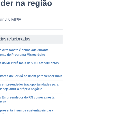
der na região
cer as MPE
cias relacionadas
o Artesanato é anunciada durante
ento do Programa Microcrédito
 do MEI terá mais de 5 mil atendimentos
ltores do Seridó se unem para vender mais
do empreendedor traz oportunidades para
aneja abrir o próprio negócio
do Empreendedor do RN começa nesta
feira
apresenta insumos sustentáveis para