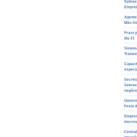
Sebrae 
Empret
Agente
Mão Am
Prazo 
dia 31
Sistem
Trainee
Capacit
especi
Secreta
Sebrae
negóci
Governo
Festa d
Empresá
inscre
Centra