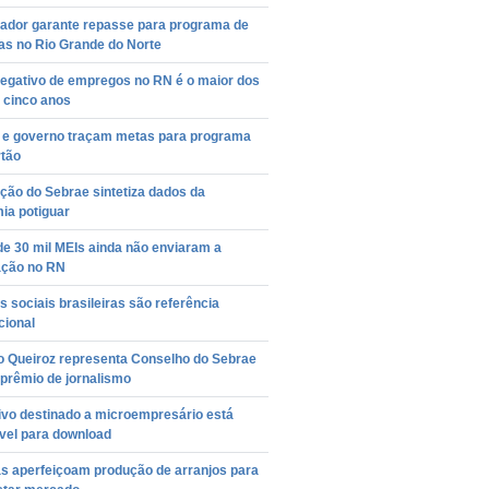
ador garante repasse para programa de
as no Rio Grande do Norte
negativo de empregos no RN é o maior dos
 cinco anos
 e governo traçam metas para programa
rtão
ção do Sebrae sintetiza dados da
ia potiguar
e 30 mil MEIs ainda não enviaram a
ação no RN
as sociais brasileiras são referência
cional
o Queiroz representa Conselho do Sebrae
prêmio de jornalismo
ivo destinado a microempresário está
vel para download
as aperfeiçoam produção de arranjos para