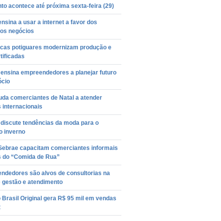
to acontece até próxima sexta-feira (29)
nsina a usar a internet a favor dos
os negócios
cas potiguares modernizam produção e
tificadas
 ensina empreendedores a planejar futuro
ócio
uda comerciantes de Natal a atender
s internacionais
 discute tendências da moda para o
o inverno
 Sebrae capacitam comerciantes informais
s do “Comida de Rua”
ndedores são alvos de consultorias na
e gestão e atendimento
Brasil Original gera R$ 95 mil em vendas
t