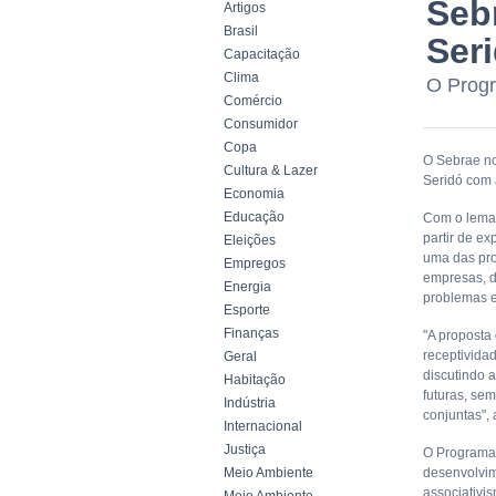
Seb
Artigos
Brasil
Ser
Capacitação
Clima
O Progr
Comércio
Consumidor
Copa
O Sebrae no
Cultura & Lazer
Seridó com 
Economia
Educação
Com o lema 
partir de e
Eleições
uma das pro
Empregos
empresas, 
Energia
problemas e
Esporte
Finanças
"A proposta
receptivida
Geral
discutindo 
Habitação
futuras, se
Indústria
conjuntas",
Internacional
Justiça
O Programa 
Meio Ambiente
desenvolvim
associativi