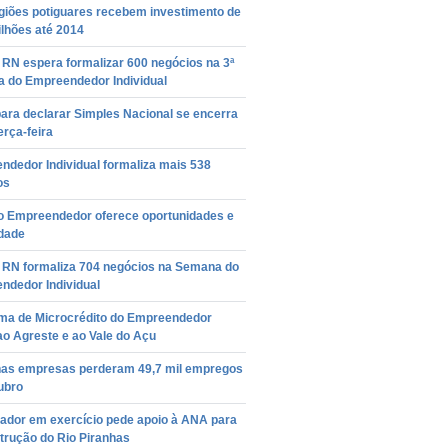
egiões potiguares recebem investimento de
lhões até 2014
RN espera formalizar 600 negócios na 3ª
 do Empreendedor Individual
ara declarar Simples Nacional se encerra
erça-feira
ndedor Individual formaliza mais 538
os
do Empreendedor oferece oportunidades e
idade
 RN formaliza 704 negócios na Semana do
ndedor Individual
ma de Microcrédito do Empreendedor
o Agreste e ao Vale do Açu
as empresas perderam 49,7 mil empregos
ubro
ador em exercício pede apoio à ANA para
trução do Rio Piranhas