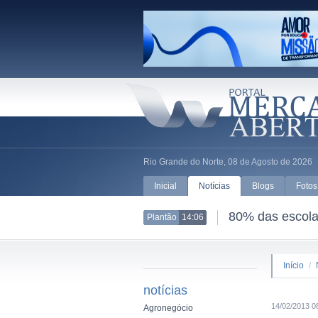
Rio Grande do Norte, 08 de Agosto de 2026
Inicial
Notícias
Blogs
Fotos
80% das escolas
Plantão
14:06
Início
/
notícias
14/02/2013 0
Agronegócio