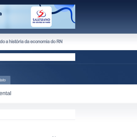
tato
ental