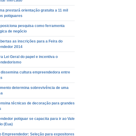
star mercado
a prestará orientação gratuita a 11 mil
os potiguares
a posiciona pesquisa como ferramenta
gica de negócio
bertas as inscrições para a Feira do
ndedor 2014
ra Lei Geral do papel e incentiva o
ndedorismo
o dissemina cultura empreendedora entre
as
amento determina sobrevivência de uma
sa
ensina técnicas de decoração para grandes
s
dedor potiguar se capacita para ir ao Vale
io (Eua)
do Empreendedor: Seleção para expositores