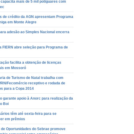
capacita mais de 5 mil potiguares com
ec
s de crédito da AGN apresentam Programa
iga em Monte Alegre
para adesão ao Simples Nacional encerra
a FIERN abre seleção para Programa de
ação facilita a obtenção de licenças
ais em Mossoró
ria de Turismo de Natal trabalha com
/RN/Fecomércio receptivo e rodada de
os para a Copa 2014
 garante apoio à Anorc para realização da
o Boi
rios têm até sexta-feira para se
ver em prêmios
l de Oportunidades do Sebrae promove