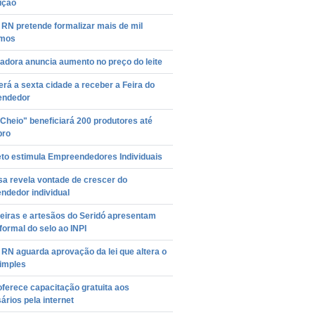
ução
RN pretende formalizar mais de mil
omos
adora anuncia aumento no preço do leite
erá a sexta cidade a receber a Feira do
endedor
Cheio" beneficiará 200 produtores até
bro
eto estimula Empreendedores Individuais
sa revela vontade de crescer do
ndedor individual
eiras e artesãos do Seridó apresentam
formal do selo ao INPI
RN aguarda aprovação da lei que altera o
imples
ferece capacitação gratuita aos
rios pela internet