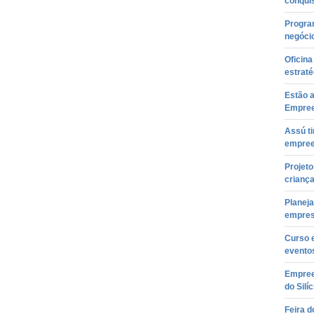
conqui
Program
negóci
Oficin
estraté
Estão a
Empree
Assú ti
empree
Projet
crianç
Planej
empre
Curso 
evento
Empreen
do Silíc
Feira 