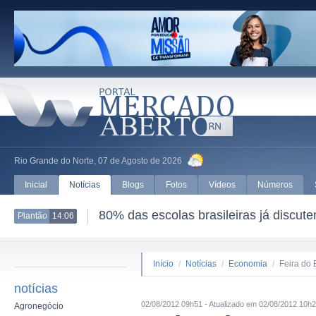
Rio Grande do Norte, 07 de Agosto de 2026
Inicial
Notícias
Blogs
Fotos
Vídeos
Números
80% das escolas brasileiras já discut
Plantão
14:06
Início
/
Notícias
/
Economia
/
Feira do
notícias
02/08/2012 09h51 - Atualizado em 02/08/2012 10h
Agronegócio