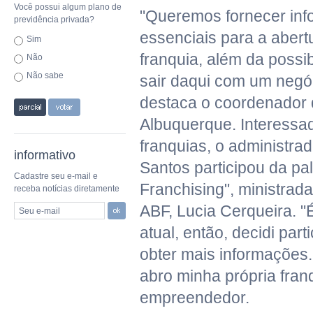
Você possui algum plano de
"Queremos fornecer in
previdência privada?
essenciais para a aber
Sim
franquia, além da possib
Não
Não sabe
sair daqui com um negóc
destaca o coordenador 
Albuquerque. Interessa
franquias, o administra
informativo
Santos participou da p
Cadastre seu e-mail e
Franchising", ministrada
receba notícias diretamente
ABF, Lucia Cerqueira. 
Seu e-mail
atual, então, decidi part
obter mais informaçõe
abro minha própria franq
empreendedor.