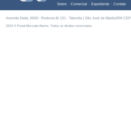
Sobre
Comercial
Expediente
Contato
Avenida Natal, 6600 - Rodovia Br 101 - Taborda | São José de Mipibú/RN CEP 
2010 ® Portal Mercado Aberto. Todos os direitos reservados.