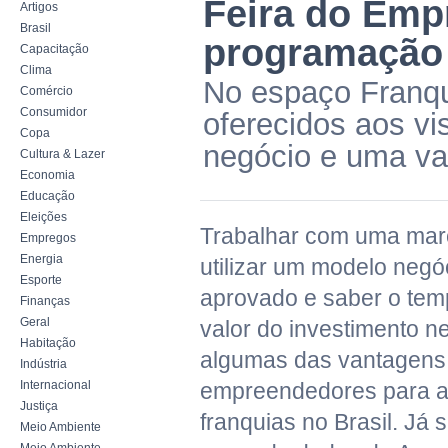
Feira do Emp
Artigos
Brasil
programação 
Capacitação
Clima
No espaço Franqu
Comércio
Consumidor
oferecidos aos vi
Copa
negócio e uma va
Cultura & Lazer
Economia
Educação
Eleições
Trabalhar com uma marc
Empregos
Energia
utilizar um modelo negó
Esporte
aprovado e saber o tem
Finanças
Geral
valor do investimento n
Habitação
algumas das vantagens
Indústria
Internacional
empreendedores para a
Justiça
franquias no Brasil. Já 
Meio Ambiente