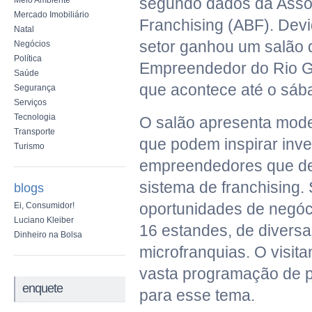
segundo dados da Assoc
Meio Ambiente
Mercado Imobiliário
Franchising (ABF). Devi
Natal
setor ganhou um salão 
Negócios
Política
Empreendedor do Rio G
Saúde
que acontece até o sáb
Segurança
Serviços
Tecnologia
O salão apresenta mode
Transporte
que podem inspirar inve
Turismo
empreendedores que de
sistema de franchising.
blogs
oportunidades de negóc
Ei, Consumidor!
Luciano Kleiber
16 estandes, de diversa
Dinheiro na Bolsa
microfranquias. O visit
vasta programação de p
enquete
para esse tema.