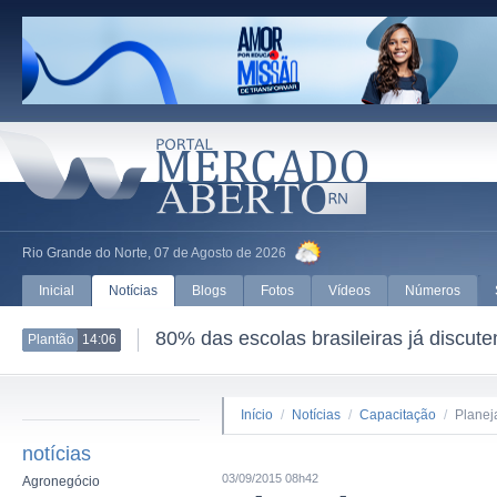
Rio Grande do Norte, 07 de Agosto de 2026
Inicial
Notícias
Blogs
Fotos
Vídeos
Números
80% das escolas brasileiras já discut
Plantão
14:06
Início
/
Notícias
/
Capacitação
/
Planej
notícias
03/09/2015 08h42
Agronegócio