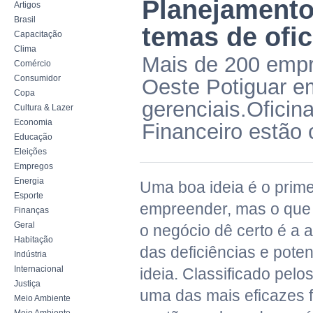
Planejamento 
Artigos
Brasil
temas de ofi
Capacitação
Clima
Mais de 200 empr
Comércio
Consumidor
Oeste Potiguar e
Copa
gerenciais.Oficin
Cultura & Lazer
Economia
Financeiro estão 
Educação
Eleições
Empregos
Energia
Uma boa ideia é o prim
Esporte
empreender, mas o que 
Finanças
Geral
o negócio dê certo é a a
Habitação
das deficiências e pote
Indústria
Internacional
ideia. Classificado pelo
Justiça
uma das mais eficazes 
Meio Ambiente