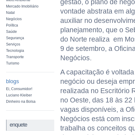
Meio Ambiente
gestão, o plano de negó
Mercado Imobiliário
vontade abstrata em alg
Natal
auxiliar no desenvolvi
Negócios
Política
planejamento, que o Se
Saúde
do Norte realiza em Mos
Segurança
Serviços
9 de setembro, a Oficin
Tecnologia
Negócios.
Transporte
Turismo
A capacitação é voltad
negócio ou deseja empr
blogs
Ei, Consumidor!
realizada no Escritório
Luciano Kleiber
no Oeste, das 18 às 22
Dinheiro na Bolsa
vagas disponíveis, a Of
Negócios está com insc
enquete
trabalha os conceitos q