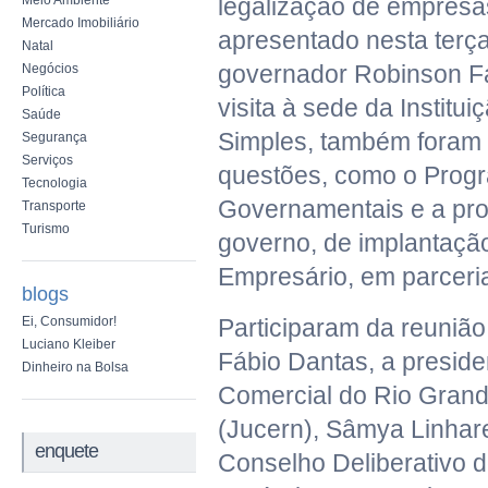
Meio Ambiente
legalização de empresas
Mercado Imobiliário
apresentado nesta terça
Natal
governador Robinson Fa
Negócios
Política
visita à sede da Institu
Saúde
Simples, também foram 
Segurança
Serviços
questões, como o Prog
Tecnologia
Governamentais e a pro
Transporte
Turismo
governo, de implantaçã
Empresário, em parceri
blogs
Ei, Consumidor!
Participaram da reunião
Luciano Kleiber
Fábio Dantas, a preside
Dinheiro na Bolsa
Comercial do Rio Grand
(Jucern), Sâmya Linhare
enquete
Conselho Deliberativo 