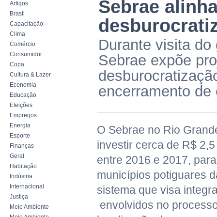
Sebrae alinh
Artigos
Brasil
desburocrati
Capacitação
Clima
Durante visita do
Comércio
Consumidor
Sebrae expõe pro
Copa
desburocratização
Cultura & Lazer
Economia
encerramento de 
Educação
Eleições
Empregos
Energia
O Sebrae no Rio Grande
Esporte
investir cerca de R$ 2,
Finanças
Geral
entre 2016 e 2017, par
Habitação
municípios potiguares 
Indústria
Internacional
sistema que visa integr
Justiça
envolvidos no processo 
Meio Ambiente