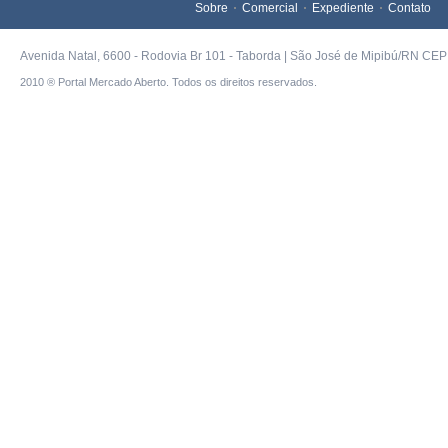
Sobre
Comercial
Expediente
Contato
Avenida Natal, 6600 - Rodovia Br 101 - Taborda | São José de Mipibú/RN CEP 
2010 ® Portal Mercado Aberto. Todos os direitos reservados.