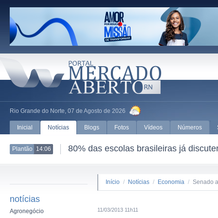
Rio Grande do Norte, 07 de Agosto de 2026
Inicial
Notícias
Blogs
Fotos
Vídeos
Números
80% das escolas brasileiras já discut
Plantão
14:06
Início
/
Notícias
/
Economia
/
Senado a
notícias
11/03/2013 11h11
Agronegócio