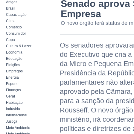
Senado aprova 
Artigos
Brasil
Empresa
Capacitação
Clima
O novo órgão terá status de mi
Comércio
Consumidor
Copa
Os senadores aprovaram
Cultura & Lazer
Economia
do Executivo que cria a
Educação
da Micro e Pequena Emp
Eleições
Empregos
Presidência da Repúbli
Energia
parlamentares não alter
Esporte
aprovado pela Câmara,
Finanças
Geral
para a sanção da presi
Habitação
Rousseff. O novo órgão,
Indústria
Internacional
ministério, irá coordena
Justiça
políticas e diretrizes de
Meio Ambiente