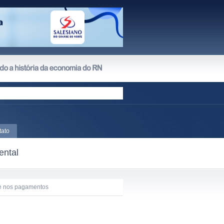
tato
ental
de nos pagamentos