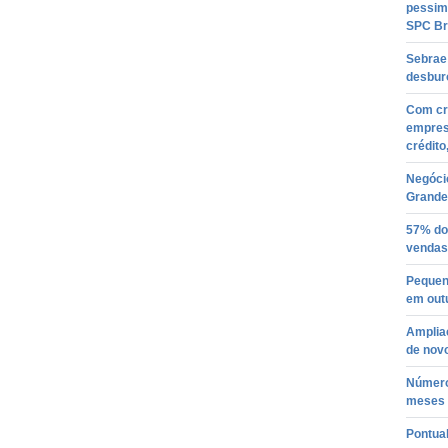
pessim
SPC Br
Sebrae
desbur
Com cr
empresá
crédito
Negóci
Grande
57% do
vendas 
Pequen
em out
Amplia
de nov
Número
meses 
Pontua