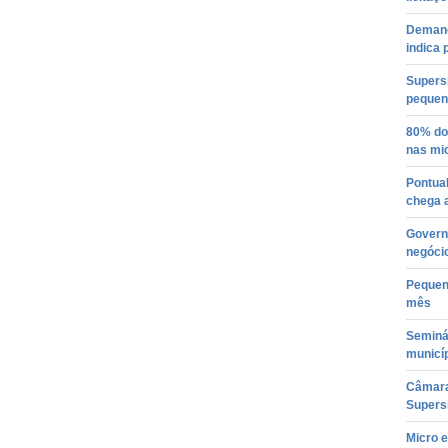
Demand
indica 
Supers
pequen
80% do
nas mi
Pontua
chega 
Govern
negóci
Pequen
mês
Seminá
municíp
Câmara 
Supers
Micro 