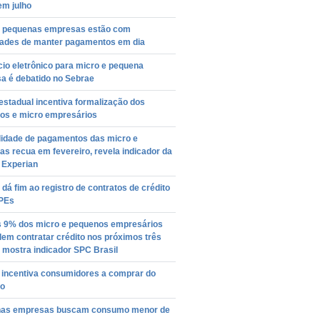
em julho
e pequenas empresas estão com
ldades de manter pagamentos em dia
io eletrônico para micro e pequena
a é debatido no Sebrae
stadual incentiva formalização dos
os e micro empresários
lidade de pagamentos das micro e
s recua em fevereiro, revela indicador da
 Experian
dá fim ao registro de contratos de crédito
PEs
 9% dos micro e pequenos empresários
em contratar crédito nos próximos três
 mostra indicador SPC Brasil
 incentiva consumidores a comprar do
o
as empresas buscam consumo menor de