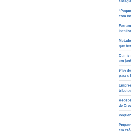
energi
“Peque
com ino
Ferram
localiz
Metade 
que be
Otimis
em jun
94% do
para o
Empres
tributo
Redepe
de Créd
Pequen
Pequen
em cré