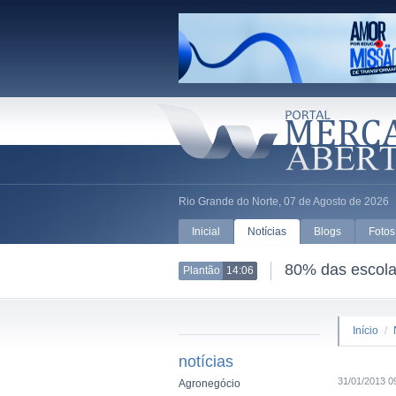
Rio Grande do Norte, 07 de Agosto de 2026
Inicial
Notícias
Blogs
Fotos
80% das escolas
Plantão
14:06
Início
/
notícias
31/01/2013 0
Agronegócio