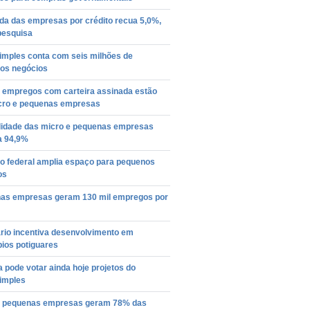
a das empresas por crédito recua 5,0%,
pesquisa
imples conta com seis milhões de
os negócios
 empregos com carteira assinada estão
cro e pequenas empresas
lidade das micro e pequenas empresas
a 94,9%
o federal amplia espaço para pequenos
os
as empresas geram 130 mil empregos por
rio incentiva desenvolvimento em
ios potiguares
pode votar ainda hoje projetos do
imples
e pequenas empresas geram 78% das