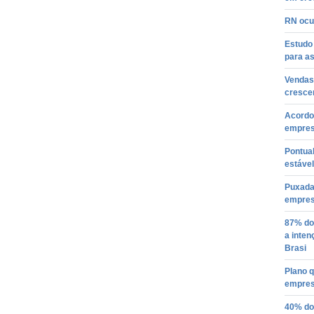
RN ocu
Estudo
para a
Vendas
cresce
Acordo 
empres
Pontua
estável
Puxada
empresa
87% do
a inten
Brasi
Plano 
empres
40% do