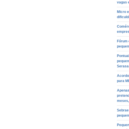
vagas 
Micro 
dificu
Comérc
empres
Fórum e
pequen
Pontua
pequena
Serasa
Acordo 
para M
Apenas
pretend
meses,
Sebrae
pequen
Pequen