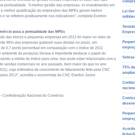
compra
 na pontualidade. "A melhor gestão das empresas, os investimentos em
 e melhor qualificação do empresário das MPEs geram melhor
Lei Ge
e se refletem positivamente nos indicadores", completa Everton
milhõe
Senado
omércio puxa a pontualidade das MPEs
Empre
ade das micros e pequenas empresas em 2012 foi maior no setor do
Pequen
nde 96% das empresas quitaram suas dívidas no prazo, um
empre
 de 0,7 ponto percentual em comparação com o índice de 2011
o ambiente da pesquisa Serasa é importante destacar o papel do
Sebrae
xando a média do índice para cima. Isso pode estar relacionado com o
e vendas comerciais no ano passado, bem maior do que no ano
75% da
2011), cuja estimativa de crescimento do faturamento feita pela CNC
ampliar
para 2012", acredita o economista da CNC Everton Junior.
Confia
naciona
 - Confederação Nacional do Comércio
Comissã
desenv
Pequen
empreg
Acordo
licita