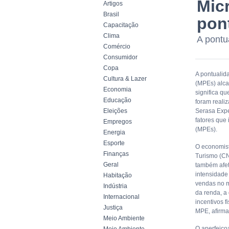
Mic
Artigos
Brasil
pon
Capacitação
Clima
A pontu
Comércio
Consumidor
Copa
A pontualid
Cultura & Lazer
(MPEs) alca
Economia
significa qu
Educação
foram reali
Eleições
Serasa Expe
fatores que
Empregos
(MPEs).
Energia
Esporte
O economist
Finanças
Turismo (CN
Geral
também afe
intensidade
Habitação
vendas no m
Indústria
da renda, a
Internacional
incentivos f
Justiça
MPE, afirma
Meio Ambiente
O aperfeiço