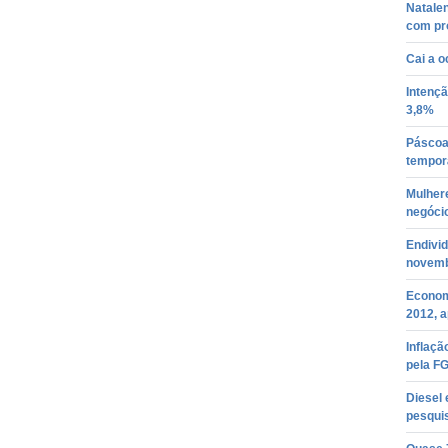
Natale
com pr
Cai a o
Intenç
3,8%
Páscoa 
tempor
Mulher
negóci
Endivid
novem
Economi
2012, 
Inflaçã
pela FG
Diesel 
pesqui