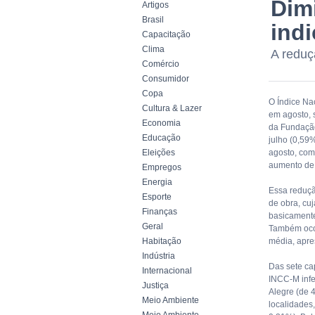
Dimi
Artigos
Brasil
ind
Capacitação
Clima
A reduç
Comércio
Consumidor
Copa
O Índice Na
Cultura & Lazer
em agosto, s
Economia
da Fundação
Educação
julho (0,59%
Eleições
agosto, com
aumento de 
Empregos
Energia
Essa reduçã
Esporte
de obra, cu
Finanças
basicamente
Geral
Também ocor
Habitação
média, apre
Indústria
Das sete ca
Internacional
INCC-M infe
Justiça
Alegre (de 
Meio Ambiente
localidades