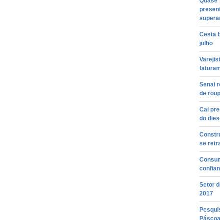
Quase 
present
supera
Cesta 
julho
Varejis
faturam
Senai r
de rou
Cai pre
do dies
Constru
se retr
Consumi
confia
Setor d
2017
Pesquis
Páscoa