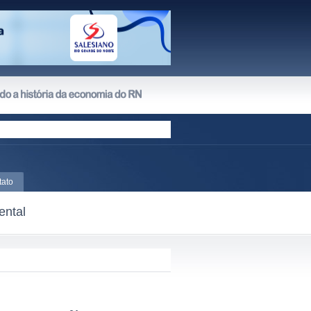
tato
ental