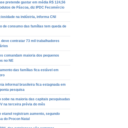
nse pretende gastar em média R$ 124,56
odutos de Páscoa, diz IPDC Fecomércio
ciosidade na indústria, informa CNI
ão de consumo das famílias tem queda de
deve contratar 73 mil trabalhadores
ários
es comandam maioria dos pequenos
os no NE
amento das famílias fica estável em
bro
a informal brasileira fica estagnada em
aponta pesquisa
o sobe na maioria das capitais pesquisadas
V na terceira prévia do mês
e etanol registram aumento, segundo
sa do Procon Natal