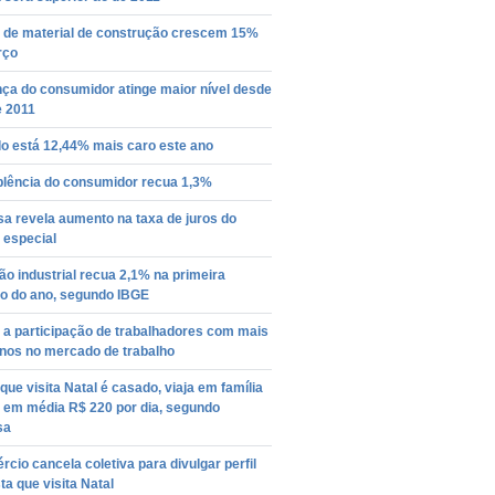
 de material de construção crescem 15%
rço
ça do consumidor atinge maior nível desde
e 2011
o está 12,44% mais caro este ano
plência do consumidor recua 1,3%
a revela aumento na taxa de juros do
 especial
o industrial recua 2,1% na primeira
o do ano, segundo IBGE
 a participação de trabalhadores com mais
anos no mercado de trabalho
 que visita Natal é casado, viaja em família
a em média R$ 220 por dia, segundo
sa
cio cancela coletiva para divulgar perfil
sta que visita Natal