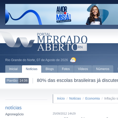
Rio Grande do Norte, 07 de Agosto de 2026
Inicial
Notícias
Blogs
Fotos
Vídeos
Números
80% das escolas brasileiras já discut
Plantão
14:06
Início
/
Notícias
/
Economia
/
Inflação 
notícias
25/09/2012 14h29
Agronegócio