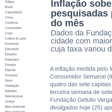
Inflação sobe
Artigos
Brasil
pesquisadas p
Capacitação
Clima
do mês
Comércio
Consumidor
Dados da Fundaç
Copa
cidade com maior
Cultura & Lazer
Economia
cuja taxa variou
Educação
Eleições
Empregos
Energia
A inflação medida pelo 
Esporte
Consumidor Semanal (I
Finanças
Geral
quatro das sete capitai
Habitação
terceira semana de set
Indústria
Internacional
Fundação Getulio Varg
Justiça
divulgados hoje (25) a
Meio Ambiente