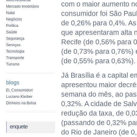
Meio Ambiente
com o maior aumento n
Mercado Imobiliário
consumidor foi São Paul
Natal
Negócios
de 0,26% para 0,4%. As
Política
que apresentaram alta 
Saúde
Segurança
Recife (de 0,56% para 0
Serviços
(de 0,73% para 0,76%) 
Tecnologia
Transporte
(de 0,55% para 0,63%).
Turismo
Já Brasília é a capital 
blogs
apresentou maior decré
Ei, Consumidor!
semana do mês, ao pas
Luciano Kleiber
0,32%. A cidade de Sal
Dinheiro na Bolsa
redução da taxa, de 0,0
(passando de 0,32% par
enquete
do Rio de Janeiro (de 0