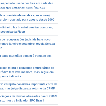
 especial é usado por três em cada dez
utas que extraolam suas finanças
a a previsão de vendas após o varejo
ar pior resultado para agosto desde 2000
e dinheiro faz brasileiro evitar compras,
 pesquisa da Fiesp
 de recuperações judiciais bate novo
 entre janeiro e setembro, revela Serasa
an
m cada dez mães cedem à vontade dos
ão dos micro e pequenos empresários de
crédito tem leve melhora, mas segue em
aponta indicador
o varejista considera importante corte de
as, mas julga disparate retorno da CPMF
ciações de dívidas atrasadas caem 7,86%
to, mostra indicador SPC Brasil