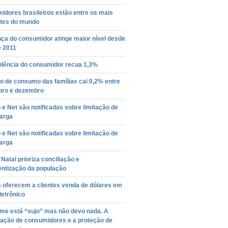
dores brasileiros estão entre os mais
ntes do mundo
ça do consumidor atinge maior nível desde
e 2011
plência do consumidor recua 1,3%
o de consumo das famílias cai 0,2% entre
ro e dezembro
o e Net são notificadas sobre limitação de
larga
o e Net são notificadas sobre limitação de
larga
Natal prioriza conciliação e
entização da população
 oferecem a clientes venda de dólares em
letrônico
me está “sujo” mas não devo nada. A
vação de consumidores e a proteção de