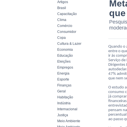
Met
Artigos
Brasil
que
Capacitação
Clima
Pesquis
Comércio
moderad
Consumidor
Copa
Cultura & Lazer
Quando o a
Economia
entre o qu
Educação
ir às comp
Serviço de
Eleições
Dirigentes
Empregos
autodecla
Energia
47% admit
que nem se
Esporte
Finanças
O estudo a
Geral
consumo co
já comprar
Habitação
financeira
Indústria
entrevista
Internacional
pensam nas
percentual
Justiça
ao passo q
Meio Ambiente