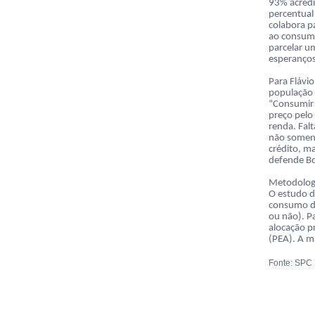
93% acredi
percentual
colabora p
ao consumo
parcelar u
esperanços
Para Flávi
população 
“Consumir 
preço pelo
renda. Fal
não soment
crédito, m
defende Bo
Metodolog
O estudo d
consumo do
ou não). P
alocação p
(PEA). A m
Fonte: SPC