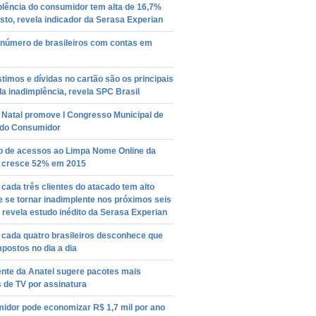
plência do consumidor tem alta de 16,7%
to, revela indicador da Serasa Experian
 número de brasileiros com contas em
imos e dívidas no cartão são os principais
da inadimplência, revela SPC Brasil
 Natal promove I Congresso Municipal de
o do Consumidor
 de acessos ao Limpa Nome Online da
 cresce 52% em 2015
ada três clientes do atacado tem alto
e se tornar inadimplente nos próximos seis
revela estudo inédito da Serasa Experian
cada quatro brasileiros desconhece que
postos no dia a dia
ente da Anatel sugere pacotes mais
 de TV por assinatura
idor pode economizar R$ 1,7 mil por ano