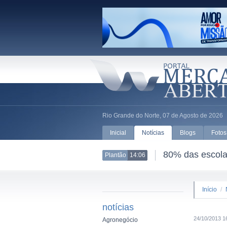
Rio Grande do Norte, 07 de Agosto de 2026
Inicial
Notícias
Blogs
Fotos
80% das escolas
Plantão
14:06
Início
/
notícias
24/10/2013 1
Agronegócio