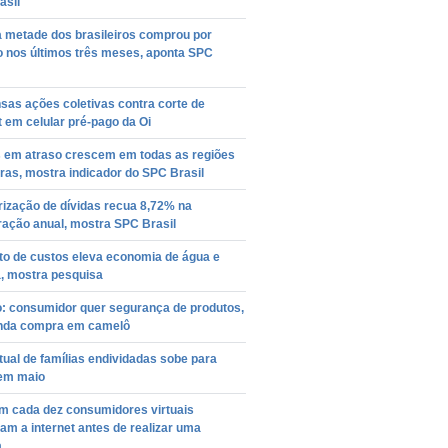
asil
a metade dos brasileiros comprou por
o nos últimos três meses, aponta SPC
sas ações coletivas contra corte de
t em celular pré-pago da Oi
s em atraso crescem em todas as regiões
iras, mostra indicador do SPC Brasil
ização de dívidas recua 8,72% na
ação anual, mostra SPC Brasil
o de custos eleva economia de água e
a, mostra pesquisa
o: consumidor quer segurança de produtos,
nda compra em camelô
ual de famílias endividadas sobe para
em maio
m cada dez consumidores virtuais
am a internet antes de realizar uma
a