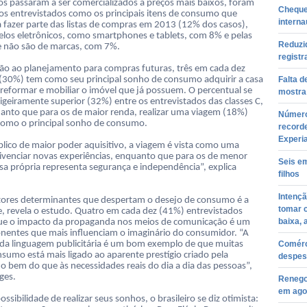
os passaram a ser comercializados a preços mais baixos, foram
Cheque
los entrevistados como os principais itens de consumo que
interna
 fazer parte das listas de compras em 2013 (12% dos casos),
elos eletrônicos, como smartphones e tablets, com 8% e pelas
Reduzid
 não são de marcas, com 7%.
registr
ção ao planejamento para compras futuras, três em cada dez
s (30%) tem como seu principal sonho de consumo adquirir a casa
Falta d
 reformar e mobiliar o imóvel que já possuem. O percentual se
mostra
igeiramente superior (32%) entre os entrevistados das classes C,
uanto que para os de maior renda, realizar uma viagem (18%)
Número
omo o principal sonho de consumo.
recorde
Experi
blico de maior poder aquisitivo, a viagem é vista como uma
ivenciar novas experiências, enquanto que para os de menor
Seis e
asa própria representa segurança e independência”, explica
filhos
Intenç
ores determinantes que despertam o desejo de consumo é a
tomar 
e, revela o estudo. Quatro em cada dez (41%) entrevistados
baixa, 
ue o impacto da propaganda nos meios de comunicação é um
entes que mais influenciam o imaginário do consumidor. “A
da linguagem publicitária é um bom exemplo de que muitas
Comérci
nsumo está mais ligado ao aparente prestígio criado pela
despes
do bem do que às necessidades reais do dia a dia das pessoas”,
ges.
Renego
em agos
ssibilidade de realizar seus sonhos, o brasileiro se diz otimista: