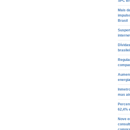
SPC Br
Mais d
impuls
Brasil
Suspen
interne
Dívida
brasile
Regular
compar
Aument
energi
Inmetr
mas ai
Percent
62,4% 
Nove e
consult
compr