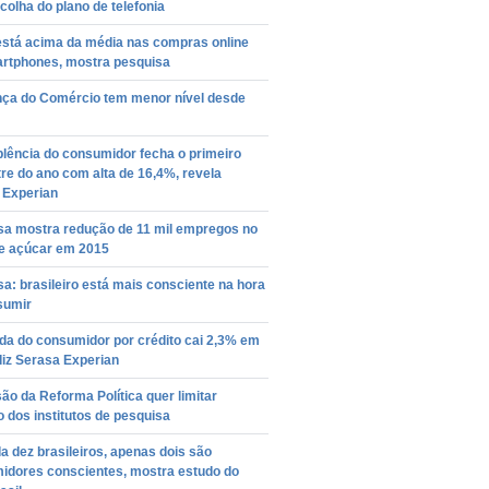
olha do plano de telefonia
está acima da média nas compras online
artphones, mostra pesquisa
nça do Comércio tem menor nível desde
lência do consumidor fecha o primeiro
e do ano com alta de 16,4%, revela
 Experian
sa mostra redução de 11 mil empregos no
de açúcar em 2015
a: brasileiro está mais consciente na hora
sumir
a do consumidor por crédito cai 2,3% em
diz Serasa Experian
o da Reforma Política quer limitar
 dos institutos de pesquisa
 dez brasileiros, apenas dois são
idores conscientes, mostra estudo do