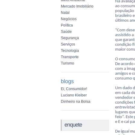
Meio Ambiente
Na avaliaçã
ao consumo
Mercado Imobiliário
população 
Natal
brasileiro
Negócios
últimos an
Política
“Com desem
Saúde
assistido 
Segurança
que garant
Serviços
condição 
maior cons
Tecnologia
Transporte
O consumo
Turismo
De acordo 
com a imag
amigos e c
consumo qu
blogs
Um dado do
Ei, Consumidor!
em cada de
Luciano Kleiber
vendedor 
Dinheiro na Bolsa
condições 
entrevista
lugares qu
feio”. Este
e E e cai p
enquete
De igual m