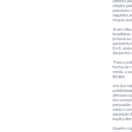
últimos an
citados pe
passaram a
seguidos p
roupas que
Já em rela
brasileiro
própria ou
apresenta l
D e E, enq
desponta c
“Para o pú
forma de v
renda, a c
Borges.
Um dos fat
publicidad
afirmam q
dos compon
persuasão 
vezes o co
aquisição 
explica Bor
Quanto à po