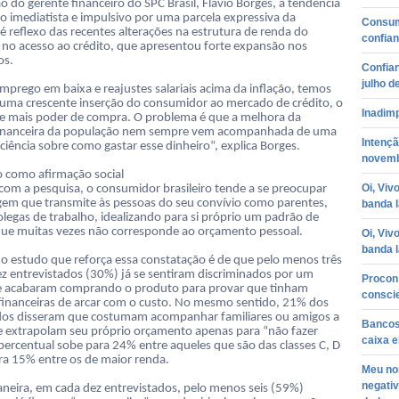
o do gerente financeiro do SPC Brasil, Flávio Borges, a tendência
 imediatista e impulsivo por uma parcela expressiva da
Consumi
é reflexo das recentes alterações na estrutura de renda do
confia
 e no acesso ao crédito, que apresentou forte expansão nos
os.
Confian
julho d
prego em baixa e reajustes salariais acima da inflação, temos
a uma crescente inserção do consumidor ao mercado de crédito, o
Inadim
e mais poder de compra. O problema é que a melhora da
financeira da população nem sempre vem acompanhada de uma
Intençã
ciência sobre como gastar esse dinheiro“, explica Borges.
novemb
 como afirmação social
Oi, Viv
com a pesquisa, o consumidor brasileiro tende a se preocupar
em que transmite às pessoas do seu convívio como parentes,
banda 
olegas de trabalho, idealizando para si próprio um padrão de
e muitas vezes não corresponde ao orçamento pessoal.
Oi, Viv
banda 
 estudo que reforça essa constatação é de que pelo menos três
z entrevistados (30%) já se sentiram discriminados por um
Procon 
e acabaram comprando o produto para provar que tinham
consci
financeiras de arcar com o custo. No mesmo sentido, 21% dos
dos disseram que costumam acompanhar familiares ou amigos a
Bancos
e extrapolam seu próprio orçamento apenas para “não fazer
caixa e
 percentual sobe para 24% entre aqueles que são das classes C, D
ara 15% entre os de maior renda.
Meu no
negati
aneira, em cada dez entrevistados, pelo menos seis (59%)