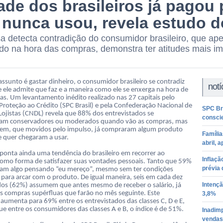
ade dos brasileiros já pagou
 nunca usou, revela estudo d
a detecta contradição do consumidor brasileiro, que ape
o na hora das compras, demonstra ter atitudes mais im
ssunto é gastar dinheiro, o consumidor brasileiro se contradiz
notí
e ele admite que faz e a maneira como ele se enxerga na hora de
ras. Um levantamento inédito realizado nas 27 capitais pelo
 Proteção ao Crédito (SPC Brasil) e pela Confederação Nacional de
SPC Bra
 Lojistas (CNDL) revela que 88% dos entrevistados se
consci
ram conservadores ou moderados quando vão as compras, mas
em, que movidos pelo impulso, já compraram algum produto
Famíli
 quer chegaram a usar.
abril, 
ponta ainda uma tendência do brasileiro em recorrer ao
Inflaçã
mo forma de satisfazer suas vontades pessoais. Tanto que 59%
prévia 
am algo pensando “eu mereço”, mesmo sem ter condições
s para arcar com o produto. De igual maneira, seis em cada dez
Intenç
dos (62%) assumem que antes mesmo de receber o salário, já
 compras supérfluas que farão no mês seguinte. Este
3,8%
 aumenta para 69% entre os entrevistados das classes C, D e E,
ue entre os consumidores das classes A e B, o índice é de 51%.
Inadim
vendas