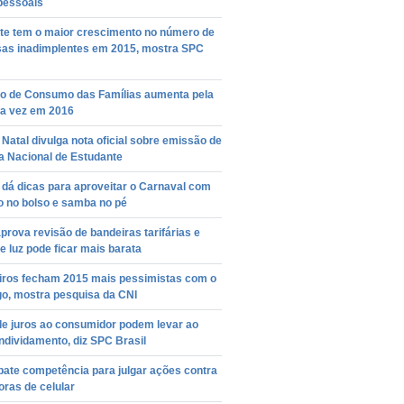
pessoais
te tem o maior crescimento no número de
as inadimplentes em 2015, mostra SPC
ão de Consumo das Famílias aumenta pela
a vez em 2016
Natal divulga nota oficial sobre emissão de
a Nacional de Estudante
dá dicas para aproveitar o Carnaval com
o no bolso e samba no pé
prova revisão de bandeiras tarifárias e
e luz pode ficar mais barata
eiros fecham 2015 mais pessimistas com o
o, mostra pesquisa da CNI
de juros ao consumidor podem levar ao
dividamento, diz SPC Brasil
bate competência para julgar ações contra
ras de celular