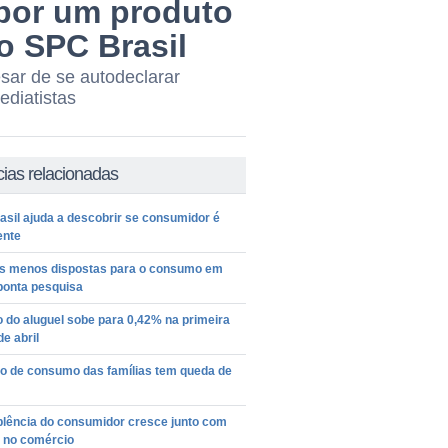
 por um produto
o SPC Brasil
sar de se autodeclarar
ediatistas
cias relacionadas
sil ajuda a descobrir se consumidor é
ente
as menos dispostas para o consumo em
aponta pesquisa
o do aluguel sobe para 0,42% na primeira
de abril
ão de consumo das famílias tem queda de
plência do consumidor cresce junto com
 no comércio