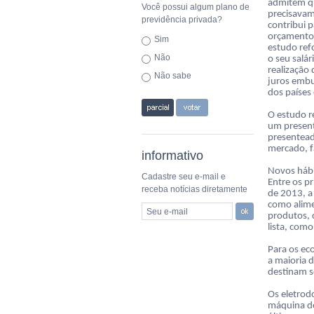
admitem qu
Você possui algum plano de
precisavam
previdência privada?
contribui 
orçamento 
Sim
estudo ref
Não
o seu salá
realização
Não sabe
juros embut
dos países
O estudo r
um present
presentea
mercado, f
informativo
Novos háb
Cadastre seu e-mail e
Entre os p
receba notícias diretamente
de 2013, a 
como alime
Seu e-mail
produtos, 
lista, com
Para os ec
a maioria 
destinam s
Os eletrod
máquina de