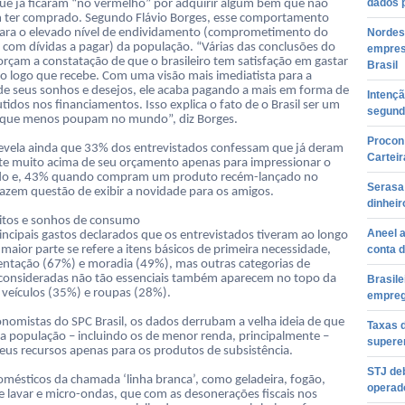
dados 
e já ficaram “no vermelho” por adquirir algum bem que não
 ter comprado. Segundo Flávio Borges, esse comportamento
para o elevado nível de endividamento (comprometimento do
Nordes
com dívidas a pagar) da população. “Várias das conclusões do
empres
orçam a constatação de que o brasileiro tem satisfação em gastar
Brasil
rio logo que recebe. Com uma visão mais imediatista para a
 de seus sonhos e desejos, ele acaba pagando a mais em forma de
Intenç
idos nos financiamentos. Isso explica o fato de o Brasil ser um
segund
 que menos poupam no mundo”, diz Borges.
Procon 
evela ainda que 33% dos entrevistados confessam que já deram
Carteir
e muito acima de seu orçamento apenas para impressionar o
do e, 43% quando compram um produto recém-lançado no
Serasa 
azem questão de exibir a novidade para os amigos.
dinheir
itos e sonhos de consumo
Aneel a
rincipais gastos declarados que os entrevistados tiveram ao longo
maior parte se refere a itens básicos de primeira necessidade,
conta d
ntação (67%) e moradia (49%), mas outras categorias de
consideradas não tão essenciais também aparecem no topo da
Brasil
o veículos (35%) e roupas (28%).
empreg
onomistas do SPC Brasil, os dados derrubam a velha ideia de que
Taxas 
da população – incluindo os de menor renda, principalmente –
superen
eus recursos apenas para os produtos de subsistência.
STJ de
omésticos da chamada ‘linha branca’, como geladeira, fogão,
operado
 lavar e micro-ondas, que com as desonerações fiscais nos