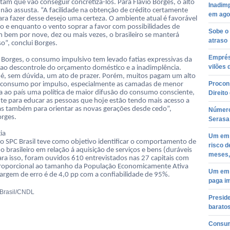
tam que vão conseguir concretizá-los. Para Flávio Borges, o alto
Inadim
 não assusta. “A facilidade na obtenção de crédito certamente
em agos
ara fazer desse desejo uma certeza. O ambiente atual é favorável
 e enquanto o vento soprar a favor com possibilidades de
Sobe o
m bem por nove, dez ou mais vezes, o brasileiro se manterá
atraso
o”, conclui Borges.
Emprést
o Borges, o consumo impulsivo tem levado fatias expressivas da
vilões 
ao descontrole do orçamento doméstico e a inadimplência.
é, sem dúvida, um ato de prazer. Porém, muitos pagam um alto
Procon
 consumo por impulso, especialmente as camadas de menor
ta ao país uma política de maior difusão do consumo consciente,
Direit
e para educar as pessoas que hoje estão tendo mais acesso a
as também para orientar as novas gerações desde cedo”,
Número
rges.
Serasa
ia
Um em c
o SPC Brasil teve como objetivo identificar o comportamento de
risco d
 brasileiro em relação á aquisição de serviços e bens (duráveis
meses, 
ara isso, foram ouvidos 610 entrevistados nas 27 capitais com
roporcional ao tamanho da População Economicamente Ativa
Um em 
argem de erro é de 4,0 pp com a confiabilidade de 95%.
paga im
 Brasil/CNDL
Presid
baratos
Consum