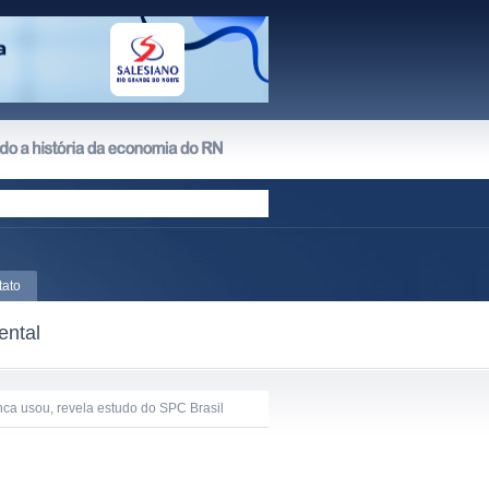
tato
ental
nca usou, revela estudo do SPC Brasil