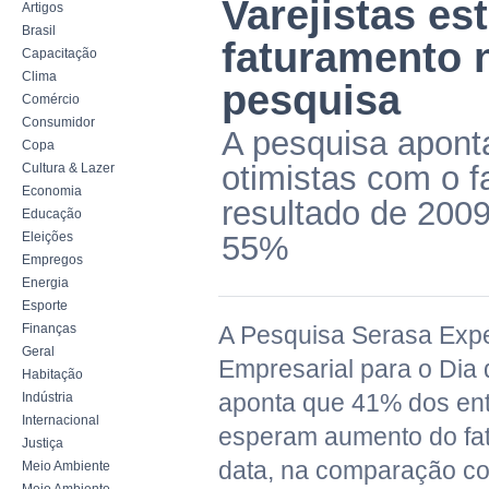
Varejistas e
Artigos
Brasil
faturamento 
Capacitação
Clima
pesquisa
Comércio
Consumidor
A pesquisa apont
Copa
otimistas com o 
Cultura & Lazer
Economia
resultado de 2009
Educação
Eleições
55%
Empregos
Energia
Esporte
Finanças
A Pesquisa Serasa Expe
Geral
Empresarial para o Dia
Habitação
aponta que 41% dos ent
Indústria
Internacional
esperam aumento do fa
Justiça
data, na comparação co
Meio Ambiente