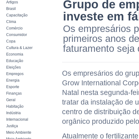
Grupo de emp
Artigos
Brasil
investe em f
Capacitação
Clima
Os empresários p
Comércio
Consumidor
primeiros anos de
Copa
faturamento seja 
Cultura & Lazer
Economia
Educação
Eleições
Os empresários do gru
Empregos
Energia
Grow International Corp
Esporte
Natal nesta segunda-feir
Finanças
Geral
tratar da instalação de 
Habitação
centro de distribuição de
Indústria
Internacional
orgânico produzido pelo
Justiça
Meio Ambiente
Atualmente o fertilizant