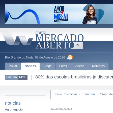
Rio Grande do Norte, 07 de Agosto de 2026
Inicial
Notícias
Blogs
Fotos
Vídeos
Números
80% das escolas brasileiras já discut
Plantão
14:06
Início
/
Notícias
/
Economia
/
Grupo de
notícias
22/11/2011 09h22
Agronegócio