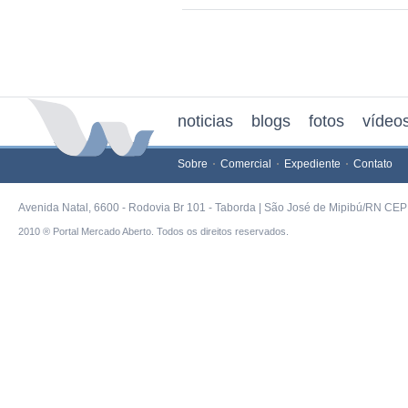
noticias
blogs
fotos
vídeo
Sobre
Comercial
Expediente
Contato
Avenida Natal, 6600 - Rodovia Br 101 - Taborda | São José de Mipibú/RN CEP 
2010 ® Portal Mercado Aberto. Todos os direitos reservados.