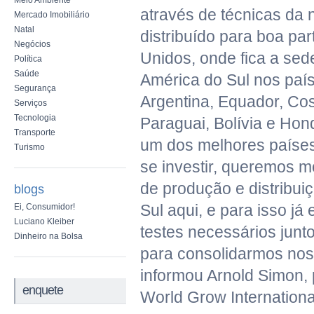
Meio Ambiente
através de técnicas da 
Mercado Imobiliário
Natal
distribuído para boa pa
Negócios
Unidos, onde fica a sed
Política
Saúde
América do Sul nos paí
Segurança
Argentina, Equador, Cos
Serviços
Tecnologia
Paraguai, Bolívia e Hond
Transporte
um dos melhores países
Turismo
se investir, queremos m
de produção e distribui
blogs
Sul aqui, e para isso j
Ei, Consumidor!
Luciano Kleiber
testes necessários junt
Dinheiro na Bolsa
para consolidarmos noss
informou Arnold Simon, 
enquete
World Grow Internationa