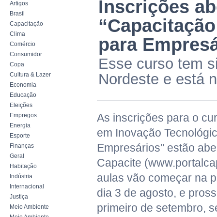
Inscrições ab
Artigos
Brasil
“Capacitação
Capacitação
Clima
para Empresá
Comércio
Consumidor
Esse curso tem s
Copa
Nordeste e está n
Cultura & Lazer
Economia
Educação
Eleições
As inscrições para o cu
Empregos
Energia
em Inovação Tecnológic
Esporte
Empresários" estão aber
Finanças
Geral
Capacite (www.portalcap
Habitação
aulas vão começar na pr
Indústria
Internacional
dia 3 de agosto, e pros
Justiça
primeiro de setembro, 
Meio Ambiente