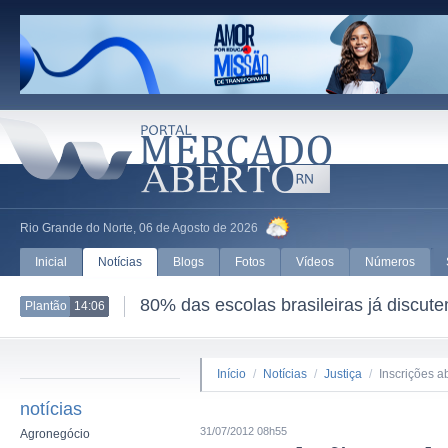
Rio Grande do Norte, 06 de Agosto de 2026
Inicial
Notícias
Blogs
Fotos
Vídeos
Números
80% das escolas brasileiras já discut
Plantão
14:06
Início
/
Notícias
/
Justiça
/
Inscrições a
notícias
31/07/2012 08h55
Agronegócio