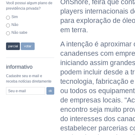
OnShore, feira que cont
Você possui algum plano de
previdência privada?
players internacionais d
Sim
para exploração de óle
Não
em terra.
Não sabe
A intenção é aproximar
canadenses com empresá
iniciando assim grandes
informativo
podem incluir desde a t
Cadastre seu e-mail e
tecnologia, fabricação 
receba notícias diretamente
ou todos os equipament
Seu e-mail
de empresas locais. "A
encontro seja muito pro
do interesses dos can
estabelecer parcerias 