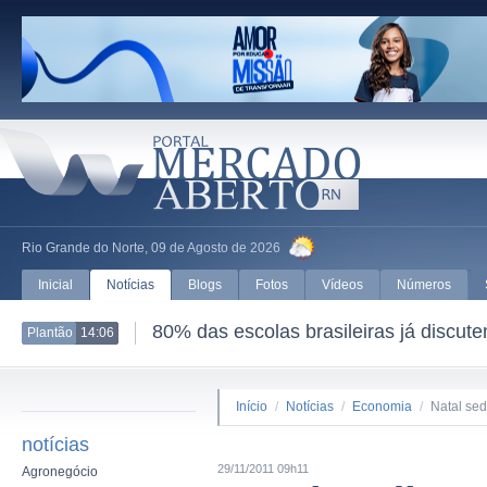
Rio Grande do Norte, 09 de Agosto de 2026
Inicial
Notícias
Blogs
Fotos
Vídeos
Números
80% das escolas brasileiras já discut
Plantão
14:06
Início
/
Notícias
/
Economia
/
Natal se
notícias
29/11/2011 09h11
Agronegócio