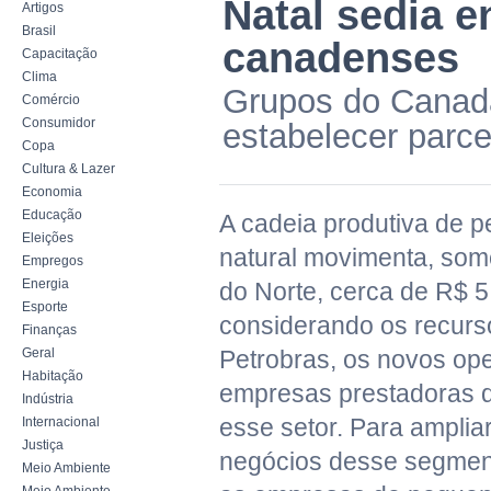
Natal sedia 
Artigos
Brasil
canadenses
Capacitação
Clima
Grupos do Canadá
Comércio
Consumidor
estabelecer parce
Copa
Cultura & Lazer
Economia
Educação
A cadeia produtiva de p
Eleições
natural movimenta, som
Empregos
Energia
do Norte, cerca de R$ 5
Esporte
considerando os recurs
Finanças
Geral
Petrobras, os novos op
Habitação
empresas prestadoras d
Indústria
esse setor. Para amplia
Internacional
Justiça
negócios desse segment
Meio Ambiente