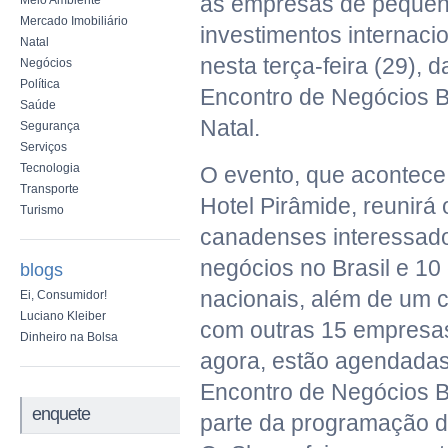
as empresas de pequeno 
Meio Ambiente
Mercado Imobiliário
investimentos internacio
Natal
nesta terça-feira (29), 
Negócios
Política
Encontro de Negócios B
Saúde
Natal.
Segurança
Serviços
Tecnologia
O evento, que acontece
Transporte
Hotel Pirâmide, reunirá 
Turismo
canadenses interessad
negócios no Brasil e 1
blogs
nacionais, além de um 
Ei, Consumidor!
Luciano Kleiber
com outras 15 empresas 
Dinheiro na Bolsa
agora, estão agendadas
Encontro de Negócios B
enquete
parte da programação da