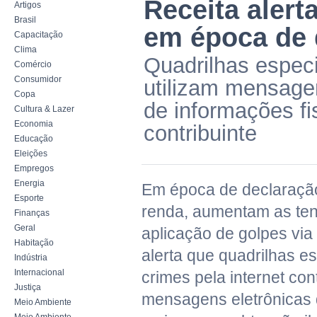
Receita alert
Artigos
Brasil
em época de 
Capacitação
Clima
Quadrilhas especi
Comércio
Consumidor
utilizam mensagen
Copa
de informações fi
Cultura & Lazer
Economia
contribuinte
Educação
Eleições
Empregos
Energia
Em época de declaraçã
Esporte
renda, aumentam as ten
Finanças
Geral
aplicação de golpes via 
Habitação
alerta que quadrilhas e
Indústria
Internacional
crimes pela internet con
Justiça
mensagens eletrônicas
Meio Ambiente