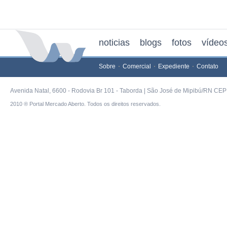
noticias
blogs
fotos
vídeo
Sobre
Comercial
Expediente
Contato
Avenida Natal, 6600 - Rodovia Br 101 - Taborda | São José de Mipibú/RN CEP 
2010 ® Portal Mercado Aberto. Todos os direitos reservados.