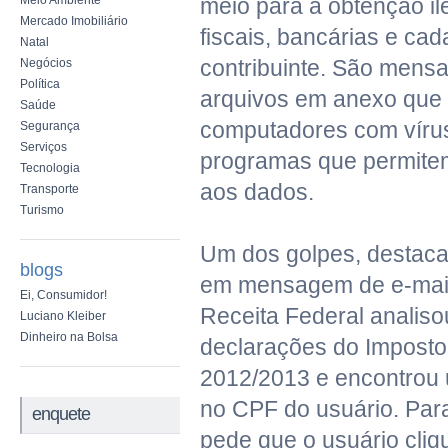
Meio Ambiente
meio para a obtenção il
Mercado Imobiliário
fiscais, bancárias e cad
Natal
contribuinte. São mens
Negócios
Política
arquivos em anexo que 
Saúde
computadores com vírus
Segurança
Serviços
programas que permitem
Tecnologia
aos dados.
Transporte
Turismo
Um dos golpes, destaca 
blogs
em mensagem de e-mail
Ei, Consumidor!
Receita Federal analiso
Luciano Kleiber
Dinheiro na Bolsa
declarações do Impost
2012/2013 e encontrou 
no CPF do usuário. Par
enquete
pede que o usuário cliq