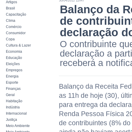
30/04/2012 11h47
Artigos
Balanço da R
Brasil
Capacitação
de contribui
Clima
Comércio
declaração d
Consumidor
Copa
O contribuinte qu
Cultura & Lazer
declaração a part
Economia
Educação
receberá a notifi
Eleições
Empregos
Energia
Esporte
Balanço da Receita Fed
Finanças
as 11h de hoje (30), últ
Geral
Habitação
para entrega da declar
Indústria
Renda Pessoa Física 20
Internacional
Justiça
de contribuintes (8% do 
Meio Ambiente