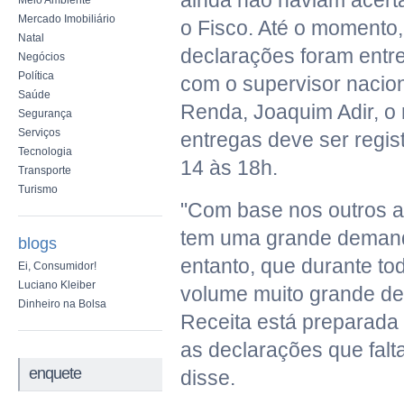
ainda não haviam acert
Meio Ambiente
Mercado Imobiliário
o Fisco. Até o momento,
Natal
declarações foram entr
Negócios
Política
com o supervisor nacio
Saúde
Renda, Joaquim Adir, o
Segurança
Serviços
entregas deve ser regis
Tecnologia
14 às 18h.
Transporte
Turismo
"Com base nos outros a
tem uma grande demand
blogs
entanto, que durante to
Ei, Consumidor!
Luciano Kleiber
volume muito grande de
Dinheiro na Bolsa
Receita está preparada
as declarações que falt
enquete
disse.