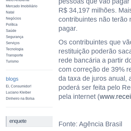
pessoas que vão pagar i
Meio Ambiente
Mercado Imobiliário
R$ 34,197 milhões. Mais
Natal
contribuintes não terão
Negócios
Política
pagar.
Saúde
Segurança
Os contribuintes que vã
Serviços
Tecnologia
restituição poderão saca
Transporte
rede bancária a partir do
Turismo
com correção de 39% re
da taxa de juros anual, 
blogs
poderá ser feita pelo Re
Ei, Consumidor!
Luciano Kleiber
pela internet (
www.recei
Dinheiro na Bolsa
enquete
Fonte: Agência Brasil