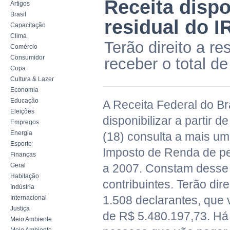
Receita dispo
Artigos
Brasil
residual do I
Capacitação
Clima
Terão direito a re
Comércio
Consumidor
receber o total d
Copa
Cultura & Lazer
Economia
Educação
A Receita Federal do Bra
Eleições
disponibilizar a partir de
Empregos
Energia
(18) consulta a mais um 
Esporte
Imposto de Renda de pes
Finanças
Geral
a 2007. Constam desse 
Habitação
contribuintes. Terão dire
Indústria
1.508 declarantes, que v
Internacional
Justiça
de R$ 5.480.197,73. Há
Meio Ambiente