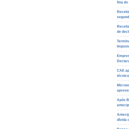
fina d
Receita
segund
Receita
de dec
Termina
Impost
Empres
Declar
CAE ap
técnico
Microe
aprese
Após Ba
antecip
Antecip
dívida 