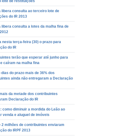
o lote de restituições
 libera consulta ao terceiro lote de
ições do IR 2013
 libera consulta a lotes da malha fina de
 2012
 nesta terça-feira (30) o prazo para
ção do IR
uintes terão que esperar até junho para
e caíram na malha fina
 dias do prazo mais de 36% dos
uintes ainda não entregaram a Declaração
mais da metade dos contribuintes
aram Declaração do IR
: como diminuir a mordida do Leão ao
r venda e aluguel de imóveis
 2 milhões de contribuintes enviaram
ação do IRPF 2013