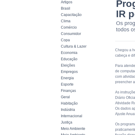
Pro
Artigos
Brasil
IR p
Capacitação
Clima
Os prog
Comércio
todos o
Consumidor
Copa
Cultura & Lazer
Chegou a ho
Economia
cabeça e di
Educação
Eleições
Para atende
de computado
Empregos
com ativida
Energia
preencher a
Esporte
Finanças
As instruçõ
Geral
Diário Ofici
Atividade R
Habitação
Os dados ap
Indústria
Ajuste Anua
Internacional
Justiça
Os programa
Meio Ambiente
praticament