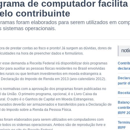
grama de computador facilita
elo contribuinte
ramas foram elaborados para serem utilizados em com
s sistemas operacionais.
ra de prestar contas ao fisco e pronto! Já surgem as dúvidas, dores de
notí
ficuldades na hora de preencher dados e formulários.
r esse demanda a Receita Federal irá disponibilizar dois programas
Contri
r para auxiliar as pessoas físicas residentes no Brasil envolvidas
declara
des rurais ou que tenham investimentos em moeda estrangeira a
Declar
 Declaração do Imposto de Renda em 2013 (ano-calendário 2012).
partir 
es normativas com a aprovação dos programas foram publicadas no
Receita
al da União. O primeiro programa, opcional, é o Livro Caixa da
ural. O outro é o Ganhos de Capital em Moeda Estrangeiras.
Balanço
urados deverão ser armazenados e transferidos para a Declaração de
contrib
l do Imposto sobre a Renda da Pessoa Física.
IRPF 2
s foram elaborados para serem utilizados em computadores com
Termina
e todos os sistemas operacionais. Ambos são de reprodução livre e
IRPF