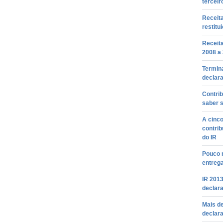
terceir
Receita
restitu
Receita
2008 a
Termina
declara
Contrib
saber s
A cinco
contrib
do IR
Pouco 
entreg
IR 2013
declara
Mais de
declar