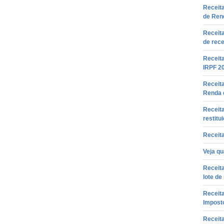
Receita
de Ren
Receita
de rec
Receita
IRPF 20
Receita
Renda 
Receita
restitu
Receita
Veja qu
Receita
lote de
Receita
Impost
Receita