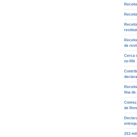
Receita
Receita
Receita
restitu
Receita
de rest
Cerca d
no RN
Contrib
declar
Receita
fina de
Começa
de Ren
Declara
entregu
253 mi