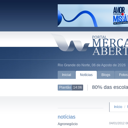
Rio Grande do Norte, 06 de Agosto de 2026
Inicial
Notícias
Blogs
Fotos
80% das escolas
Plantão
14:06
Início
/
notícias
04/01/2012 0
Agronegócio