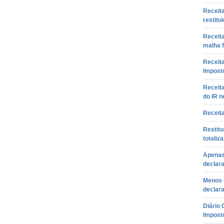
Receit
restitu
Receita
malha f
Receita
Impost
Receita
do IR n
Receita
Restitu
totaliz
Apenas 
declar
Menos 
declara
Diário 
Impost