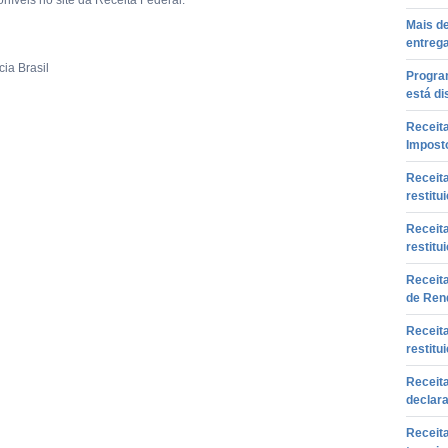
oníveis no site da Receita Federal.
Mais de
entreg
ia Brasil
Progra
está di
Receita
Imposto
Receita
restitu
Receita
restitu
Receita
de Ren
Receita
restitu
Receita
declara
Receita