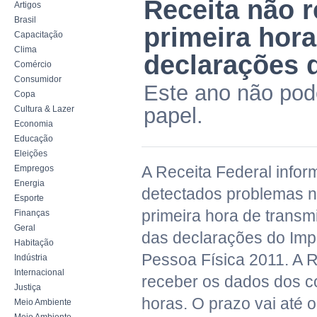
Receita não 
Artigos
Brasil
primeira hor
Capacitação
Clima
declarações 
Comércio
Consumidor
Este ano não pod
Copa
papel.
Cultura & Lazer
Economia
Educação
Eleições
A Receita Federal info
Empregos
Energia
detectados problemas n
Esporte
primeira hora de trans
Finanças
Geral
das declarações do Im
Habitação
Pessoa Física 2011. A 
Indústria
Internacional
receber os dados dos co
Justiça
horas. O prazo vai até o 
Meio Ambiente