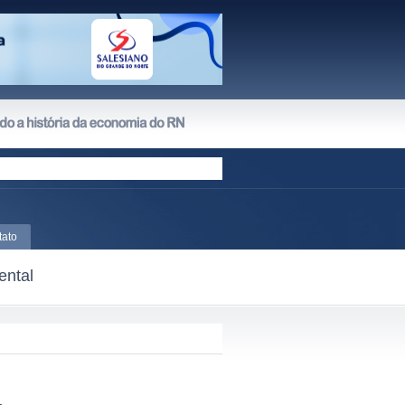
tato
ental