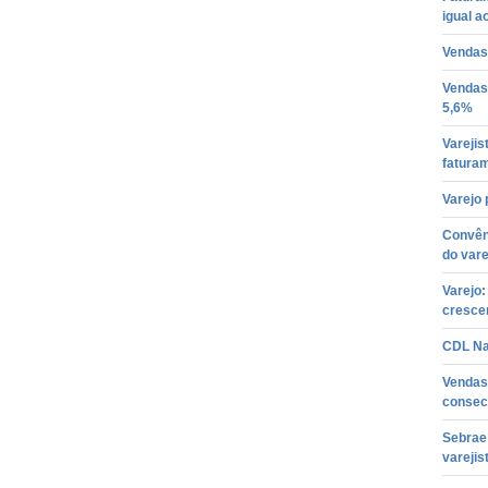
igual a
Vendas 
Vendas
5,6%
Varejis
faturam
Varejo 
Convên
do vare
Varejo
cresce
CDL Nat
Vendas 
consec
Sebrae 
varejis