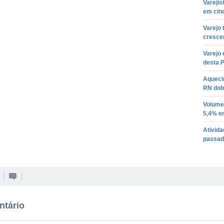
Vareji
em cin
Varejo
cresce
Varejo 
desta 
Aquecim
RN dob
Volume
5,4% e
Ativid
passad
ntário