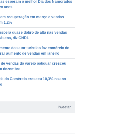
stas esperam o melhor Dia dos Namorados
co anos
 tem recuperação em março e vendas
m 1,2%
espera quase dobro de alta nas vendas
Páscoa, diz CNDL
ento do setor turístico faz comércio do
rar aumento de vendas em janeiro
 de vendas do varejo potiguar cresceu
m dezembro
ade do Comércio cresceu 10,3% no ano
o
Tweetar