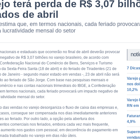
jo terá perda de R$ 3,07 bil
ados de abril
stima que, em termos nacionais, cada feriado provocar
 lucratividade mensal do setor
nacionais e estaduais que ocorrerão no final de abril deverão provocar
notí
negativo de R$ 3,07 bilhões no varejo brasileiro, de acordo com
 Confederação Nacional do Comércio de Bens, Serviços e Turismo
7 Dicas
da Sexta-Feira Santa (18 de abril) e do feriado de Tiradentes (21 de
io de Janeiro - segundo maior estado em vendas -, 23 de abril não será
Varejo 
vido ao feriado de São Jorge. Com base nas pesquisas mensais e
nos doi
omércio e nas contas nacionais trimestrais do IBGE, a Confederação
10,2%
 em termos nacionais, cada feriado provocará um impacto negativo de
ratividade mensal do setor.
Varejo 
RN em a
ão das vendas no varejo desorganiza o fluxo de caixa das empresas e,
asos, consegue ser compensada nos dias imediatamente anteriores
Fatura
es ao feriado. Por outro lado, a opção pela abertura dos
4,9%
entos comerciais nos feriados, embora cada vez mais frequente,
 aumento nos gastos com pessoal, em decorrência do pagamento em
Superm
rnada trabalhado no varejo em dias não úteis.
vendas