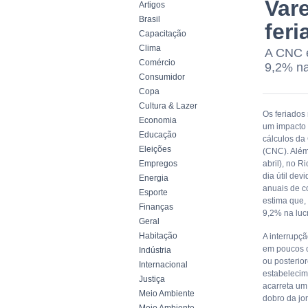
Vare
Artigos
Brasil
feri
Capacitação
Clima
A CNC e
Comércio
9,2% na
Consumidor
Copa
Cultura & Lazer
Os feriados 
Economia
um impacto 
Educação
cálculos da
Eleições
(CNC). Além 
Empregos
abril), no R
dia útil de
Energia
anuais de c
Esporte
estima que,
Finanças
9,2% na luc
Geral
Habitação
A interrupç
em poucos c
Indústria
ou posterior
Internacional
estabelecim
Justiça
acarreta um
Meio Ambiente
dobro da jo