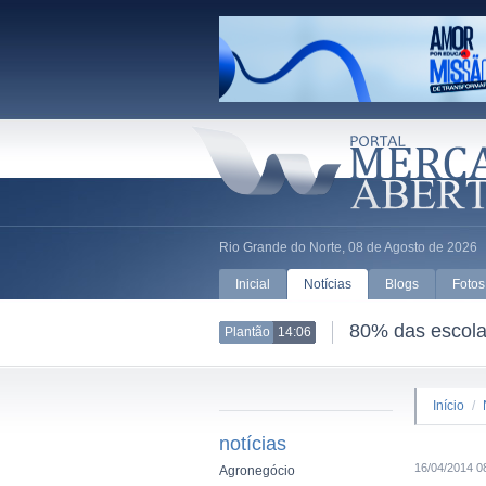
Rio Grande do Norte, 08 de Agosto de 2026
Inicial
Notícias
Blogs
Fotos
80% das escolas
Plantão
14:06
Início
/
notícias
16/04/2014 0
Agronegócio