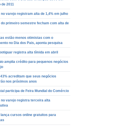
o de 2011
no varejo registram alta de 1,4% em julho
 do primeiro semestre fecham com alta de
tas estão menos otimistas com o
ento no Dia dos Pais, aponta pesquisa
potiguar registra alta tímida em abril
io amplia crédito para pequenos negócios
jo
: 43% acreditam que seus negócios
rão nos próximos anos
al participa de Feira Mundial do Comércio
no varejo registra terceira alta
utiva
lança cursos online gratuitos para
tas