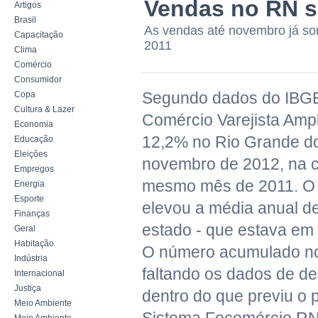
Vendas no RN 
Artigos
Brasil
As vendas até novembro já so
Capacitação
2011
Clima
Comércio
Consumidor
Segundo dados do IBGE
Copa
Cultura & Lazer
Comércio Varejista Ampl
Economia
12,2% no Rio Grande d
Educação
Eleições
novembro de 2012, na 
Empregos
mesmo mês de 2011. 
Energia
Esporte
elevou a média anual d
Finanças
estado - que estava em 
Geral
Habitação
O número acumulado no
Indústria
faltando os dados de de
Internacional
Justiça
dentro do que previu o 
Meio Ambiente