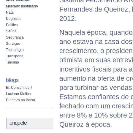
Sistema Fecomércio RN
Meio Ambiente
Mercado Imobiliário
Fernandes de Queiroz, 
Natal
2012.
Negócios
Política
Naquela época, quando
Saúde
Segurança
ano estava na casa dos
Serviços
crescimento, o presiden
Tecnologia
Transporte
otimista em suas entrev
Turismo
incentivos fiscais para 
aumento na oferta de cr
blogs
para turbinar as vendas 
Ei, Consumidor!
Luciano Kleiber
Estamos confiantes de 
Dinheiro na Bolsa
fechado com um cresci
entre 8% e 10% sobre 2
enquete
Queiroz à época.