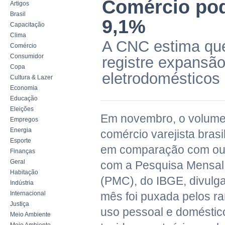
Comércio pod
Artigos
Brasil
9,1%
Capacitação
Clima
A CNC estima que
Comércio
Consumidor
registre expansã
Copa
eletrodomésticos
Cultura & Lazer
Economia
Educação
Eleições
Em novembro, o volume
Empregos
Energia
comércio varejista brasi
Esporte
em comparação com out
Finanças
Geral
com a Pesquisa Mensal
Habitação
(PMC), do IBGE, divulga
Indústria
Internacional
mês foi puxada pelos ra
Justiça
uso pessoal e doméstic
Meio Ambiente