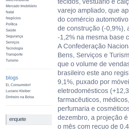
tecidos, vestuário e ca
Meio Ambiente
Mercado Imobiliário
varejo ampliado, que ap
Natal
do comércio automotivo 
Negócios
Política
de construção (-0,9%),
Saúde
-1,2% na mesma base c
Segurança
Serviços
A Confederação Nacion
Tecnologia
Bens, Serviços e Turis
Transporte
Turismo
que o volume de vendas
brasileiro este ano reg
blogs
9,1%, puxado por móvei
Ei, Consumidor!
eletrodomésticos (+12,3
Luciano Kleiber
Dinheiro na Bolsa
farmacêuticos, médicos,
perfumaria e cosmético
dezembro, a projeção é 
enquete
o mês com recuo de 0,