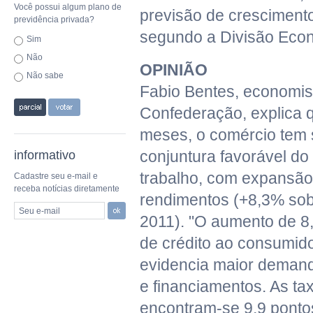
Você possui algum plano de
previsão de cresciment
previdência privada?
segundo a Divisão Eco
Sim
Não
OPINIÃO
Não sabe
Fabio Bentes, economis
Confederação, explica q
meses, o comércio tem 
conjuntura favorável d
informativo
trabalho, com expansão
Cadastre seu e-mail e
receba notícias diretamente
rendimentos (+8,3% sob
Seu e-mail
2011). "O aumento de 
de crédito ao consumido
evidencia maior deman
e financiamentos. As ta
encontram-se 9,9 ponto