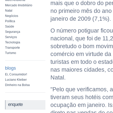
Meio Ambiente
mais que o dobro do per
Mercado Imobiliário
no primeiro mês do ano
Natal
Negócios
janeiro de 2009 (7,1%).
Política
Saúde
O número potiguar fico
Segurança
nacional, que foi de 11,
Serviços
Tecnologia
sobretudo o bom movime
Transporte
comércio em virtude da
Turismo
turistas em todo o esta
blogs
nas maiores cidades, 
Ei, Consumidor!
Natal.
Luciano Kleiber
Dinheiro na Bolsa
"Pelo que verificamos, 
tiveram seus hotéis com
ocupação em janeiro. Is
enquete
direto nas vendas do co