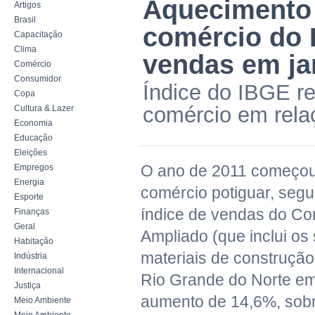
Aquecimento d
Artigos
Brasil
comércio do 
Capacitação
Clima
vendas em ja
Comércio
Consumidor
Índice do IBGE r
Copa
comércio em relaç
Cultura & Lazer
Economia
Educação
Eleições
O ano de 2011 começou
Empregos
Energia
comércio potiguar, seg
Esporte
índice de vendas do Com
Finanças
Geral
Ampliado (que inclui os
Habitação
materiais de construção
Indústria
Internacional
Rio Grande do Norte em 
Justiça
aumento de 14,6%, sobr
Meio Ambiente