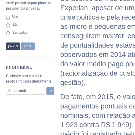
Você possui algum plano de
Experian, apesar de um
previdência privada?
crise política e pela r
Sim
Não
as micro e pequenas e
Não sabe
conseguiram manter, em
de pontualidades estáv
observados em 2014 atr
do valor médio pago po
informativo
(racionalização de cust
Cadastre seu e-mail e
gestão).
receba notícias diretamente
Seu e-mail
De fato, em 2015, o val
pagamentos pontuais ca
nominais, com relação a
1.923 contra R$ 1.949).
médio foi registrado p