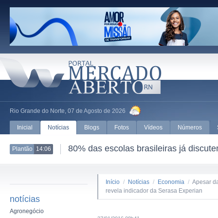
Rio Grande do Norte, 07 de Agosto de 2026
Inicial
Notícias
Blogs
Fotos
Vídeos
Números
80% das escolas brasileiras já discut
Plantão
14:06
Início
/
Notícias
/
Economia
/
Apesar da
revela indicador da Serasa Experian
notícias
Agronegócio