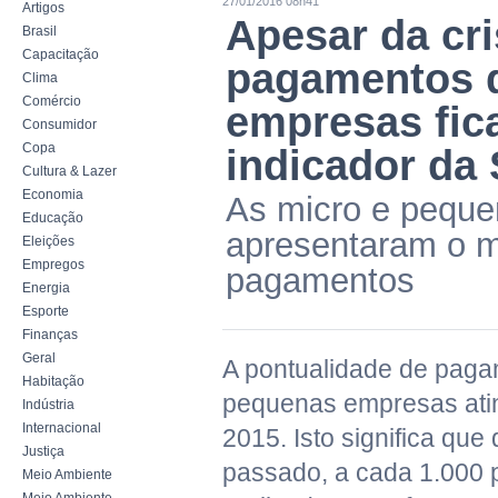
27/01/2016 08h41
Artigos
Apesar da cri
Brasil
Capacitação
pagamentos 
Clima
Comércio
empresas fica
Consumidor
Copa
indicador da
Cultura & Lazer
Economia
As micro e peque
Educação
apresentaram o ma
Eleições
Empregos
pagamentos
Energia
Esporte
Finanças
Geral
A pontualidade de paga
Habitação
pequenas empresas ati
Indústria
Internacional
2015. Isto significa que
Justiça
passado, a cada 1.000
Meio Ambiente