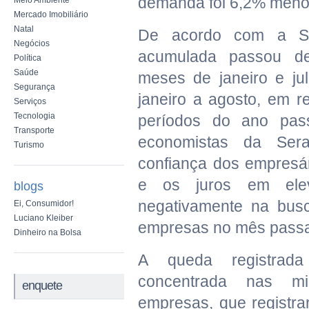
demanda foi 6,2% meno
Meio Ambiente
Mercado Imobiliário
Natal
De acordo com a Se
Negócios
acumulada passou de
Política
Saúde
meses de janeiro e ju
Segurança
janeiro a agosto, em 
Serviços
Tecnologia
períodos do ano pas
Transporte
economistas da Ser
Turismo
confiança dos empresári
e os juros em elev
blogs
negativamente na busc
Ei, Consumidor!
Luciano Kleiber
empresas no mês pass
Dinheiro na Bolsa
A queda registrad
concentrada nas m
enquete
empresas, que registr