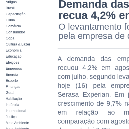
Demanda das 
Artigos
Brasil
recua 4,2% e
Capacitação
Clima
O levantamento fo
Comércio
Consumidor
pela empresa de 
Copa
Cultura & Lazer
Economia
Educação
A demanda das empr
Eleições
recuou 4,2% em agos
Empregos
Energia
com julho, segundo lev
Esporte
hoje (16) pela empre
Finanças
Geral
Serasa Experian. Em ju
Habitação
crescimento de 9,7% n
Indústria
em relação ao mê
Internacional
Justiça
comparação com agosto
Meio Ambiente