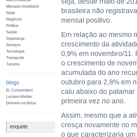
seja, desde maio de 20
Meio Ambiente
Mercado Imobiliário
brasileira não registra
Natal
mensal positivo.
Negócios
Política
Saúde
Em relação ao mesmo m
Segurança
crescimento da atividad
Serviços
Tecnologia
0,9% em novembro/11.
Transporte
o crescimento de novem
Turismo
acumulada do ano recu
outubro para 2,8% em n
blogs
caiu abaixo do patamar
Ei, Consumidor!
Luciano Kleiber
primeira vez no ano.
Dinheiro na Bolsa
Assim, mesmo que a at
cresça novamente no m
enquete
o que caracterizaria um