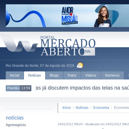
Rio Grande do Norte, 07 de Agosto de 2026
Inicial
Notícias
Blogs
Fotos
Vídeos
Números
CNI vai integrar Conselho Nacio
Plantão
13:59
Início
/
Notícias
/
Economia
/
Economia
notícias
24/01/2012 09h24 - Atualizado em 24/01/2012 09h
Agronegócio