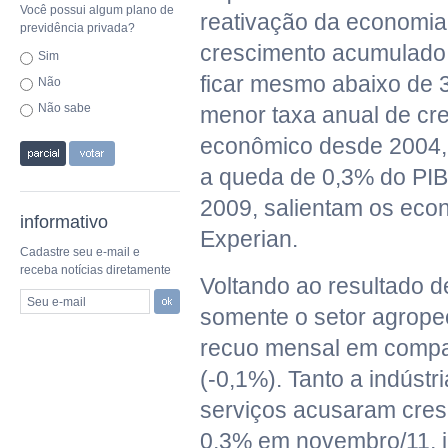
Você possui algum plano de
reativação da economia 
previdência privada?
crescimento acumulado
Sim
ficar mesmo abaixo de 
Não
Não sabe
menor taxa anual de cr
econômico desde 2004,
a queda de 0,3% do PIB
2009, salientam os eco
informativo
Experian.
Cadastre seu e-mail e
receba notícias diretamente
Voltando ao resultado 
Seu e-mail
somente o setor agropec
recuo mensal em compa
(-0,1%). Tanto a indústr
serviços acusaram cre
0,3% em novembro/11, j