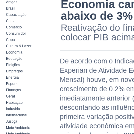
Economia cam
Artigos
Brasil
abaixo de 3%
Capacitação
Clima
Reativação do fin
Comércio
Consumidor
colocar PIB acima
Copa
Cultura & Lazer
Economia
Educação
De acordo com o Indica
Eleições
Experian de Atividade 
Empregos
Energia
Mensal) houve, em nov
Esporte
crescimento de 0,2% e
Finanças
Geral
imediatamente anterior (
Habitação
descontando as influênc
Indústria
primeira variação posit
Internacional
Justiça
atividade econômica em
Meio Ambiente