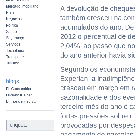
Meio Ambiente
Mercado Imobiliário
A devolução de cheques 
Natal
também cresceu na com
Negócios
Política
acumulados do ano. De 
Saúde
2012 o percentual de de
Segurança
2,04%, ao passo que no 
Serviços
Tecnologia
do ano anterior havia s
Transporte
Turismo
Segundo os economista
Experian, a inadimplên
blogs
cresceu em março em r
Ei, Consumidor!
Luciano Kleiber
sazonalidade e dos eve
Dinheiro na Bolsa
terceiro mês do ano é c
fortes pressões sobre o
provocadas por despe
enquete
pagamento de parcelas 