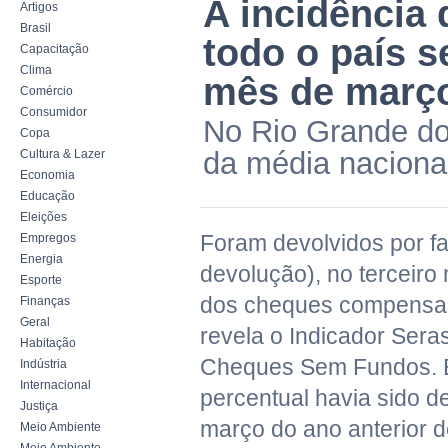
A incidência
Artigos
Brasil
todo o país 
Capacitação
Clima
mês de març
Comércio
Consumidor
No Rio Grande do 
Copa
da média naciona
Cultura & Lazer
Economia
Educação
Eleições
Foram devolvidos por fa
Empregos
Energia
devolução), no terceiro
Esporte
dos cheques compensa
Finanças
Geral
revela o Indicador Sera
Habitação
Cheques Sem Fundos. E
Indústria
Internacional
percentual havia sido d
Justiça
março do ano anterior 
Meio Ambiente