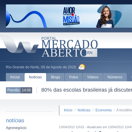
Rio Grande do Norte, 09 de Agosto de 2026
Inicial
Notícias
Blogs
Fotos
Vídeos
Números
80% das escolas brasileiras já discut
Plantão
14:06
Início
/
Notícias
/
Economia
/
A incidên
notícias
13/04/2012 11h31 - Atualizado em 13/04/2012 11h4
Agronegócio